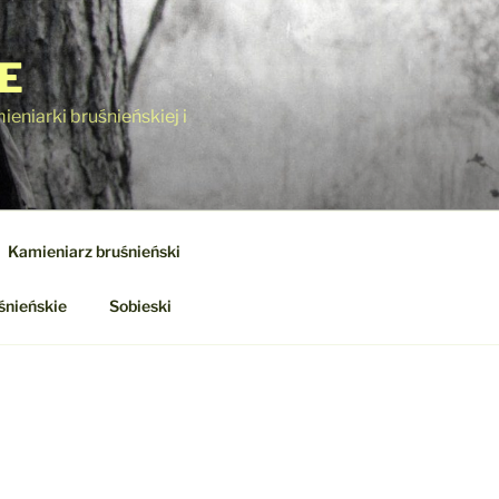
E
eniarki bruśnieńskiej i
Kamieniarz bruśnieński
śnieńskie
Sobieski