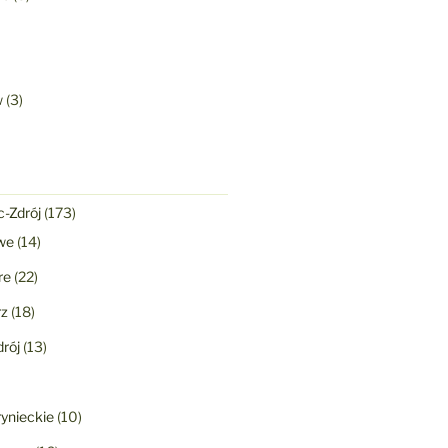
w
(3)
-Zdrój
(173)
we
(14)
re
(22)
rz
(18)
rój
(13)
ynieckie
(10)