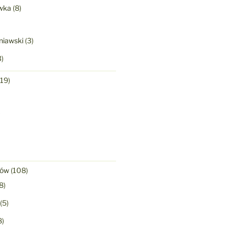
wka
(8)
niawski
(3)
)
19)
)
nów
(108)
8)
(5)
8)