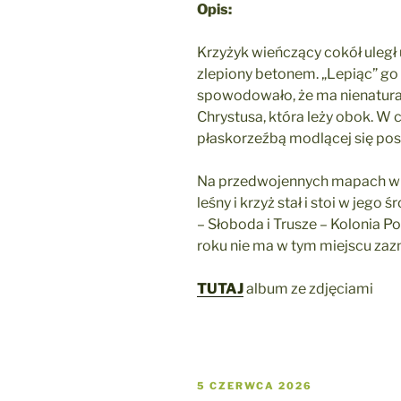
Opis:
Krzyżyk wieńczący cokół uległ 
zlepiony betonem. „Lepiąc” go
spowodowało, że ma nienatural
Chrystusa, która leży obok. W 
płaskorzeźbą modlącej się pos
Na przedwojennych mapach wid
leśny i krzyż stał i stoi w jeg
– Słoboda i Trusze – Kolonia 
roku nie ma w tym miejscu zaz
TUTAJ
album ze zdjęciami
OPUBLIKOWANE
5 CZERWCA 2026
W