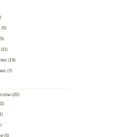
)
a
(5)
5)
(11)
niec
(19)
niec
(7)
yczów
(20)
(1)
1)
)
ze
(5)