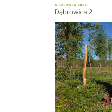
OPUBLIKOWANE
5 CZERWCA 2026
W
Dąbrowica 2