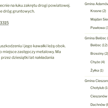
Gmina Adamó
ecnie na łuku zakrętu drogi powiatowej.
Krasne
(2)
ie dróg gruntowych.
Majdan Sie
63315
Pawłowa
(3
Gmina Bełżec
(
Bełżec
(12)
uszkodzeniu i jego kawałki leżą obok.
go miejsce zastępczy metalowy. Ma
Brzeziny
(2
przez dziesiątki lat nakładania
Chyże
(4)
Żyłka
(1)
Gmina Ciesza
Chotylub
(1
Cieszanów
Dachnów
(