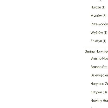
Hulcze
(1)
Myców
(3)
Przewodó
Wyżłów
(1)
Żniatyn
(1)
Gmina Horyniec
Brusno No
Brusno Sta
Dziewięcie
Horyniec-Zd
Krzywe
(3)
Nowiny Hor