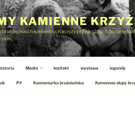
Y KAMIENNE KRZYŻ
h bruśnieńskich kamiennych krzyży przydrożnych, historię kami
 nimi.
historia
Media
kontakt
wystawa
legendy
ok
P#
Kamieniarka bruśnieńska
Kamienne słupy bru