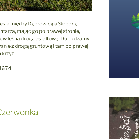
 lesie między Dąbrowicą a Słobodą.
arza, mając go po prawej stronie,
ów leśną drogą asfaltową. Dojeżdżamy
wanie z drogą gruntową i tam po prawej
 krzyż.
74674
 Czerwonka