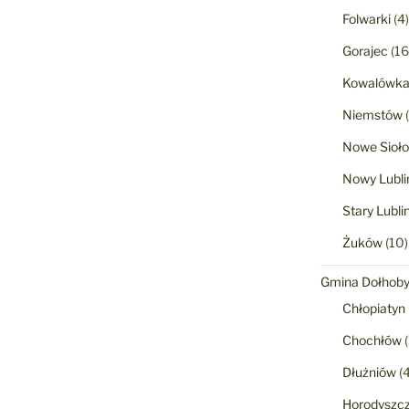
Folwarki
(4)
Gorajec
(16
Kowalówk
Niemstów
(
Nowe Sioło
Nowy Lubli
Stary Lubli
Żuków
(10)
Gmina Dołhob
Chłopiatyn
Chochłów
(
Dłużniów
(4
Horodyszc