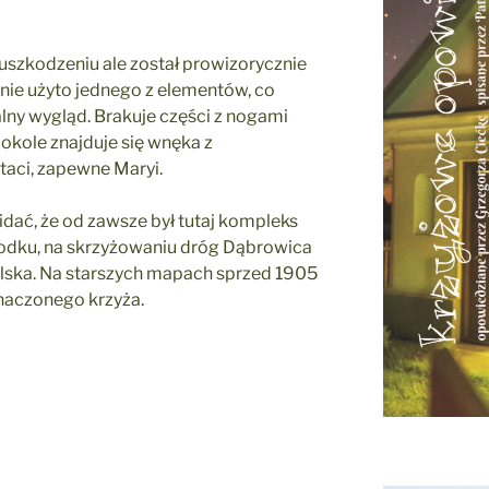
uszkodzeniu ale został prowizorycznie
 nie użyto jednego z elementów, co
ny wygląd. Brakuje części z nogami
cokole znajduje się wnęka z
taci, zapewne Maryi.
ać, że od zawsze był tutaj kompleks
o środku, na skrzyżowaniu dróg Dąbrowica
Polska. Na starszych mapach sprzed 1905
naczonego krzyża.