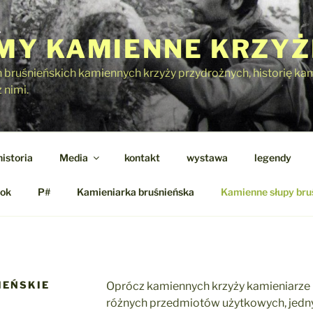
Y KAMIENNE KRZYŻ
h bruśnieńskich kamiennych krzyży przydrożnych, historię kami
 nimi.
historia
Media
kontakt
wystawa
legendy
ok
P#
Kamieniarka bruśnieńska
Kamienne słupy bru
IEŃSKIE
Oprócz kamiennych krzyży kamieniarze 
różnych przedmiotów użytkowych, jedn