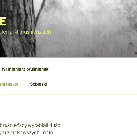
E
eniarki bruśnieńskiej i
Kamieniarz bruśnieński
śnieńskie
Sobieski
bruśnieńscy wyrabiali dużo
ym z ciekawszych, mało