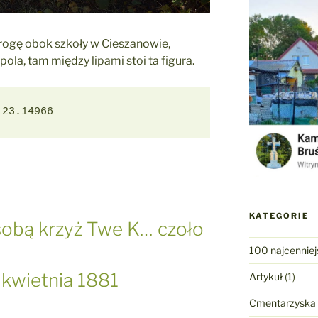
rogę obok szkoły w Cieszanowie,
la, tam między lipami stoi ta figura.
 23.14966
KATEGORIE
sobą krzyż Twe K… czoło
100 najcenniej
 kwietnia 1881
Artykuł
(1)
Cmentarzyska