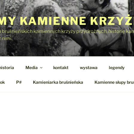
Y KAMIENNE KRZYŻ
h bruśnieńskich kamiennych krzyży przydrożnych, historię kami
 nimi.
historia
Media
kontakt
wystawa
legendy
ok
P#
Kamieniarka bruśnieńska
Kamienne słupy bru