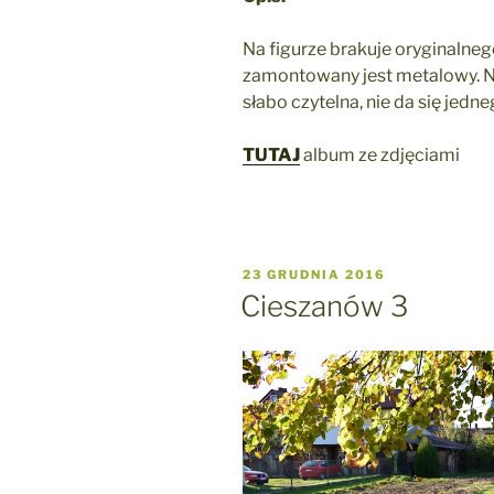
Na figurze brakuje oryginalne
zamontowany jest metalowy. Nie
słabo czytelna, nie da się jedn
TUTAJ
album ze zdjęciami
OPUBLIKOWANE
23 GRUDNIA 2016
W
Cieszanów 3