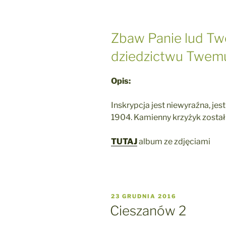
Zbaw Panie lud Twó
dziedzictwu Twem
Opis:
Inskrypcja jest niewyraźna, je
1904. Kamienny krzyżyk został
TUTAJ
album ze zdjęciami
OPUBLIKOWANE
23 GRUDNIA 2016
W
Cieszanów 2