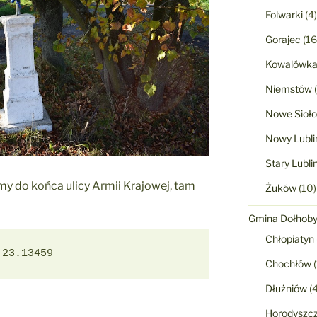
Folwarki
(4)
Gorajec
(16
Kowalówk
Niemstów
(
Nowe Sioło
Nowy Lubli
Stary Lubli
y do końca ulicy Armii Krajowej, tam
Żuków
(10)
Gmina Dołhob
Chłopiatyn
 23.13459
Chochłów
(
Dłużniów
(4
Horodyszc