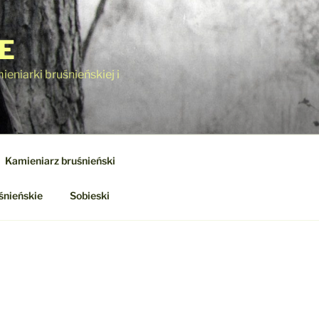
E
eniarki bruśnieńskiej i
Kamieniarz bruśnieński
śnieńskie
Sobieski