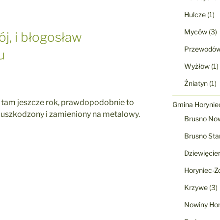
Hulcze
(1)
Myców
(3)
j, i błogosław
Przewodó
u
Wyżłów
(1)
Żniatyn
(1)
st tam jeszcze rok, prawdopodobnie to
Gmina Horyniec
 uszkodzony i zamieniony na metalowy.
Brusno No
Brusno Sta
Dziewięcie
Horyniec-Zd
Krzywe
(3)
Nowiny Hor