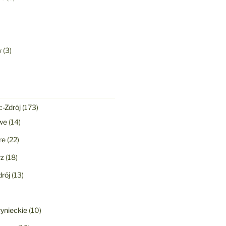
w
(3)
-Zdrój
(173)
we
(14)
re
(22)
rz
(18)
rój
(13)
ynieckie
(10)