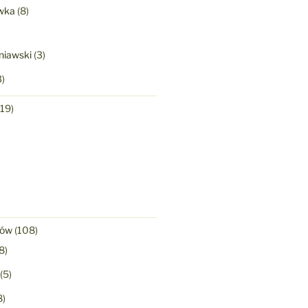
wka
(8)
niawski
(3)
)
19)
)
nów
(108)
8)
(5)
8)