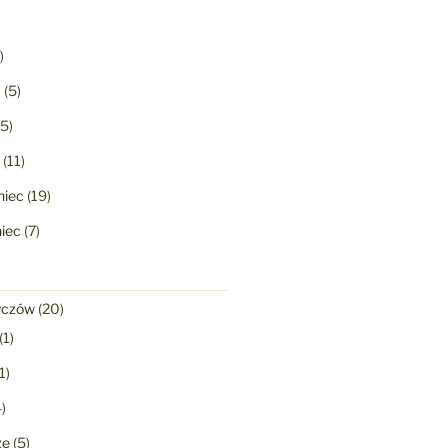
)
a
(5)
5)
(11)
niec
(19)
niec
(7)
yczów
(20)
(1)
1)
)
ze
(5)