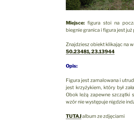
Miejsce:
figura stoi na poc
biegnie granica i figura jest ju
Znajdziesz obiekt klikając na 
50.23481, 23.13944
Opis:
Figura jest zamalowana i utrud
jest krzyżykiem, który był za
Obok leżą zapewne szczątki sta
wzór nie występuje nigdzie indz
TUTAJ
album ze zdjęciami