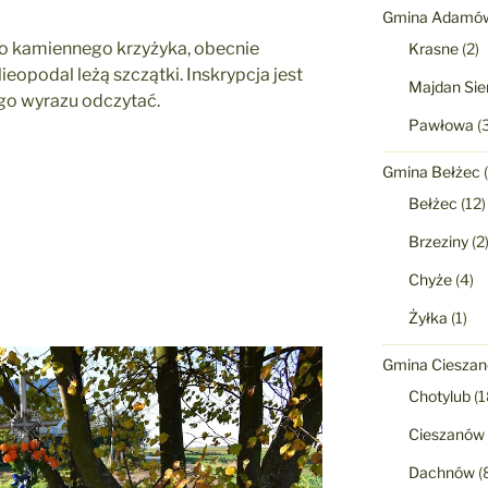
Gmina Adamó
go kamiennego krzyżyka, obecnie
Krasne
(2)
opodal leżą szczątki. Inskrypcja jest
Majdan Sie
ego wyrazu odczytać.
Pawłowa
(3
Gmina Bełżec
(
Bełżec
(12)
Brzeziny
(2
Chyże
(4)
Żyłka
(1)
Gmina Ciesza
Chotylub
(1
Cieszanów
Dachnów
(