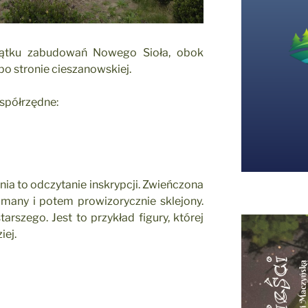
zątku zabudowań Nowego Sioła, obok
ż po stronie cieszanowskiej.
współrzędne:
nia to odczytanie inskrypcji. Zwieńczona
łamany i potem prowizorycznie sklejony.
rszego. Jest to przykład figury, której
iej.