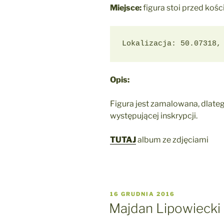
Miejsce:
figura stoi przed ko
Lokalizacja: 50.07318,
Opis:
Figura jest zamalowana, dlate
występującej inskrypcji.
TUTAJ
album ze zdjęciami
OPUBLIKOWANE
16 GRUDNIA 2016
W
Majdan Lipowiecki