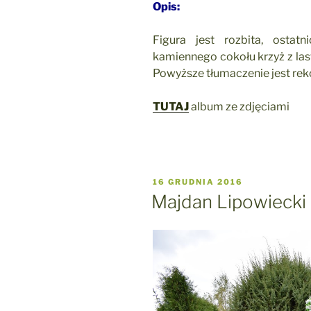
Opis:
Figura jest rozbita, ostat
kamiennego cokołu krzyż z las
Powyższe tłumaczenie jest reko
TUTAJ
album ze zdjęciami
OPUBLIKOWANE
16 GRUDNIA 2016
W
Majdan Lipowiecki