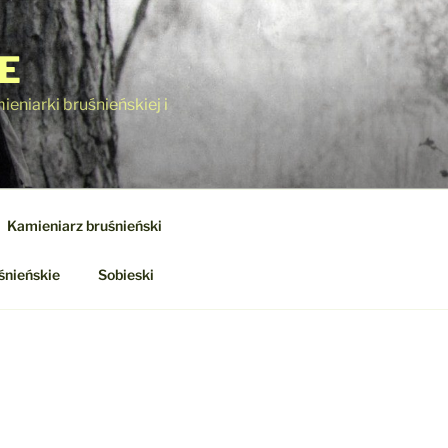
E
eniarki bruśnieńskiej i
Kamieniarz bruśnieński
śnieńskie
Sobieski