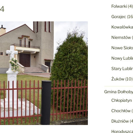
Folwarki
(4)
 4
Gorajec
(16
Kowalówk
Niemstów
(
Nowe Sioło
Nowy Lubli
Stary Lubli
Żuków
(10)
Gmina Dołhob
Chłopiatyn
Chochłów
(
Dłużniów
(4
Horodyszc