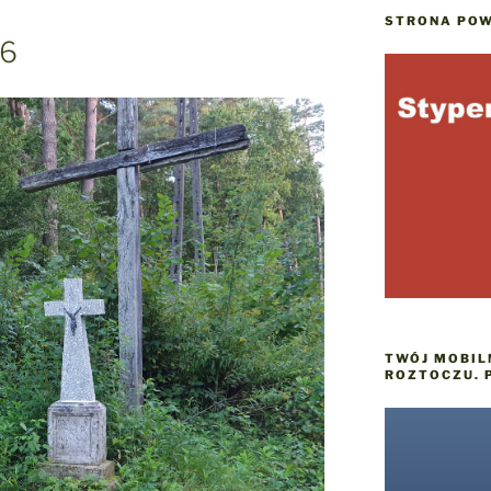
STRONA POW
 6
TWÓJ MOBIL
ROZTOCZU. 