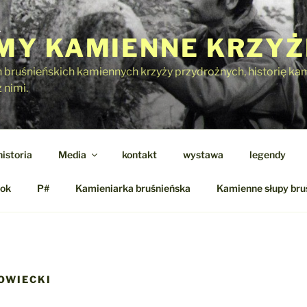
Y KAMIENNE KRZYŻ
h bruśnieńskich kamiennych krzyży przydrożnych, historię kami
 nimi.
historia
Media
kontakt
wystawa
legendy
ok
P#
Kamieniarka bruśnieńska
Kamienne słupy bru
OWIECKI