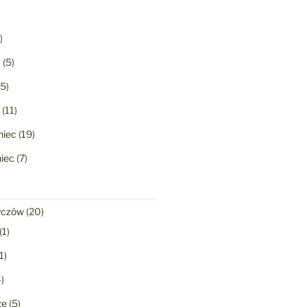
)
a
(5)
5)
(11)
niec
(19)
niec
(7)
yczów
(20)
(1)
1)
)
ze
(5)