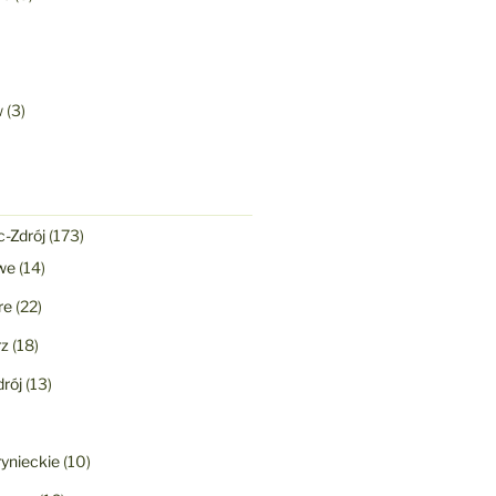
w
(3)
-Zdrój
(173)
we
(14)
re
(22)
rz
(18)
rój
(13)
ynieckie
(10)