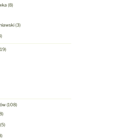
wka
(8)
niawski
(3)
)
19)
)
nów
(108)
8)
(5)
8)