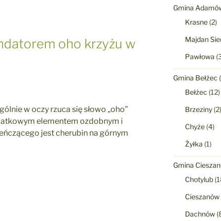
Gmina Adamó
Krasne
(2)
Majdan Sie
undatorem oho krzyżu w
Pawłowa
(3
Gmina Bełżec
(
Bełżec
(12)
gólnie w oczy rzuca się słowo „oho”
Brzeziny
(2
odatkowym elementem ozdobnym i
Chyże
(4)
ieńczącego jest cherubin na górnym
Żyłka
(1)
Gmina Ciesza
Chotylub
(1
Cieszanów
Dachnów
(