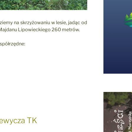
iemy na skrzyżowaniu w lesie, jadąc od
ę Majdanu Lipowieckiego 260 metrów.
współrzędne:
ewycza TK