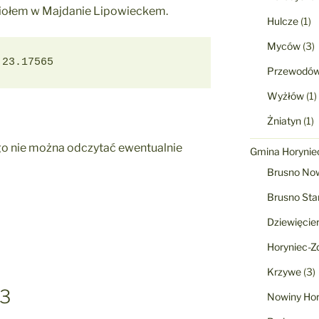
ściołem w Majdanie Lipowieckem.
Hulcze
(1)
Myców
(3)
 23.17565
Przewodó
Wyżłów
(1)
Żniatyn
(1)
go nie można odczytać ewentualnie
Gmina Horyniec
Brusno No
Brusno Sta
Dziewięcie
Horyniec-Zd
Krzywe
(3)
 3
Nowiny Hor