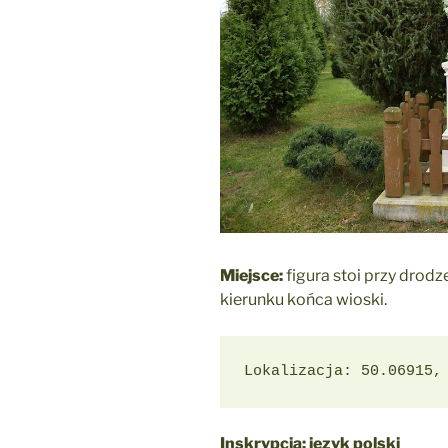
Miejsce:
figura stoi przy drod
kierunku końca wioski.
Lokalizacja: 50.06915,
Inskrypcja: język polski