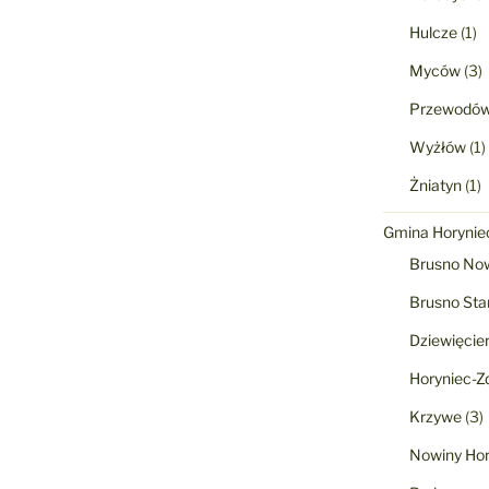
Hulcze
(1)
Myców
(3)
Przewodó
Wyżłów
(1)
Żniatyn
(1)
Gmina Horyniec
Brusno No
Brusno Sta
Dziewięcie
Horyniec-Zd
Krzywe
(3)
Nowiny Hor