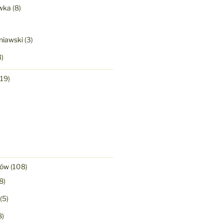
wka
(8)
niawski
(3)
)
19)
)
nów
(108)
8)
(5)
8)