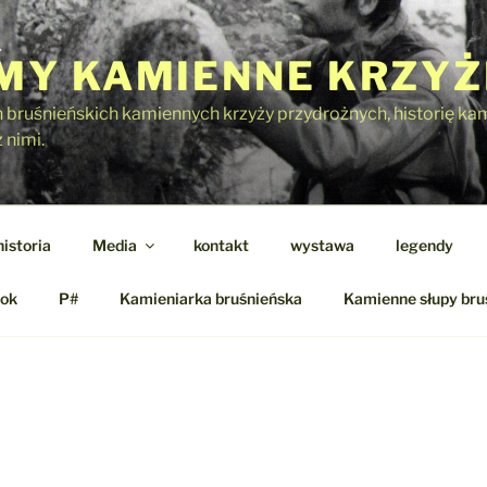
Y KAMIENNE KRZYŻ
h bruśnieńskich kamiennych krzyży przydrożnych, historię kami
 nimi.
historia
Media
kontakt
wystawa
legendy
ok
P#
Kamieniarka bruśnieńska
Kamienne słupy bru