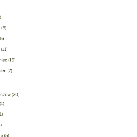
)
a
(5)
5)
(11)
niec
(19)
niec
(7)
yczów
(20)
(1)
1)
)
ze
(5)