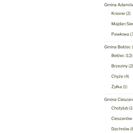
Gmina Adamó
Krasne
(2)
Majdan Sie
Pawłowa
(3
Gmina Bełżec
(
Bełżec
(12)
Brzeziny
(2
Chyże
(4)
Żyłka
(1)
Gmina Ciesza
Chotylub
(1
Cieszanów
Dachnów
(