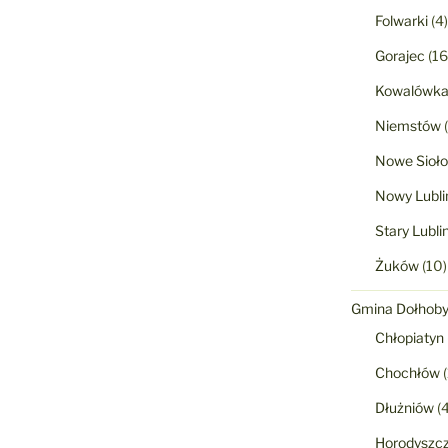
Folwarki
(4)
Gorajec
(16
Kowalówk
Niemstów
(
Nowe Sioło
Nowy Lubli
Stary Lubli
Żuków
(10)
Gmina Dołhob
Chłopiatyn
Chochłów
(
Dłużniów
(4
Horodyszc