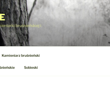
E
eniarki bruśnieńskiej i
Kamieniarz bruśnieński
śnieńskie
Sobieski