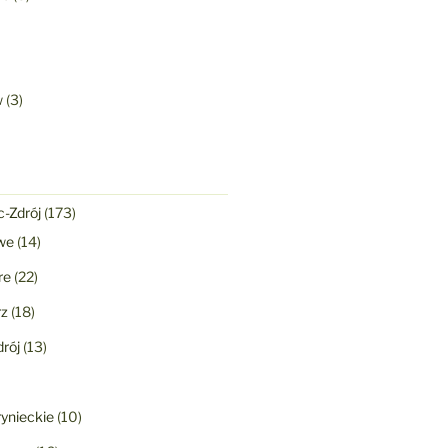
w
(3)
-Zdrój
(173)
we
(14)
re
(22)
rz
(18)
rój
(13)
ynieckie
(10)