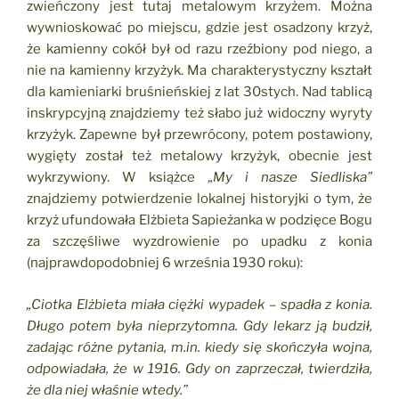
zwieńczony jest tutaj metalowym krzyżem. Można
wywnioskować po miejscu, gdzie jest osadzony krzyż,
że kamienny cokół był od razu rzeźbiony pod niego, a
nie na kamienny krzyżyk. Ma charakterystyczny kształt
dla kamieniarki bruśnieńskiej z lat 30stych. Nad tablicą
inskrypcyjną znajdziemy też słabo już widoczny wyryty
krzyżyk. Zapewne był przewrócony, potem postawiony,
wygięty został też metalowy krzyżyk, obecnie jest
wykrzywiony. W książce
„My i nasze Siedliska”
znajdziemy potwierdzenie lokalnej historyjki o tym, że
krzyż ufundowała Elżbieta Sapieżanka w podzięce Bogu
za szczęśliwe wyzdrowienie po upadku z konia
(najprawdopodobniej 6 września 1930 roku):
„Ciotka Elżbieta miała ciężki wypadek – spadła z konia.
Długo potem była nieprzytomna. Gdy lekarz ją budził,
zadając różne pytania, m.in. kiedy się skończyła wojna,
odpowiadała, że w 1916. Gdy on zaprzeczał, twierdziła,
że dla niej właśnie wtedy.”