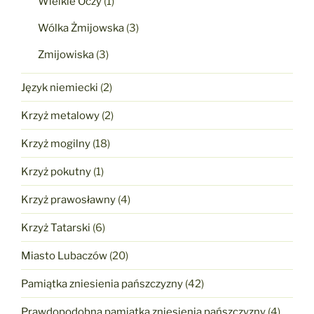
Wielkie Oczy
(1)
Wólka Żmijowska
(3)
Zmijowiska
(3)
Język niemiecki
(2)
Krzyż metalowy
(2)
Krzyż mogilny
(18)
Krzyż pokutny
(1)
Krzyż prawosławny
(4)
Krzyż Tatarski
(6)
Miasto Lubaczów
(20)
Pamiątka zniesienia pańszczyzny
(42)
Prawdopodobna pamiątka zniesienia pańszczyzny
(4)