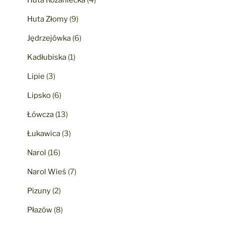
Huta Różaniecka
(4)
Huta Złomy
(9)
Jędrzejówka
(6)
Kadłubiska
(1)
Lipie
(3)
Lipsko
(6)
Łówcza
(13)
Łukawica
(3)
Narol
(16)
Narol Wieś
(7)
Pizuny
(2)
Płazów
(8)