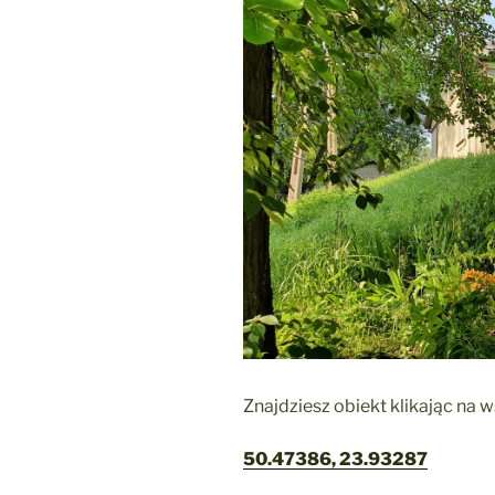
Znajdziesz obiekt klikając na 
50.47386, 23.93287