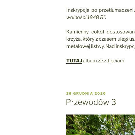
Inskrypcja po przetłumaczeniu
wolności 1848 R”.
Kamienny cokół dostosowan
krzyża, który z czasem uległ 
metalowej listwy. Nad inskryp
TUTAJ
album ze zdjęciami
OPUBLIKOWANE
26 GRUDNIA 2020
W
Przewodów 3