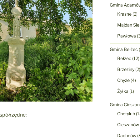
Gmina Adamó
Krasne
(2)
Majdan Sie
Pawłowa
(3
Gmina Bełżec
(
Bełżec
(12)
Brzeziny
(2
Chyże
(4)
Żyłka
(1)
Gmina Ciesza
Chotylub
(1
współrzędne:
Cieszanów
Dachnów
(