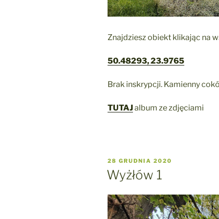
Znajdziesz obiekt klikając na 
50.48293, 23.9765
Brak inskrypcji. Kamienny cok
TUTAJ
album ze zdjęciami
OPUBLIKOWANE
28 GRUDNIA 2020
W
Wyżłów 1