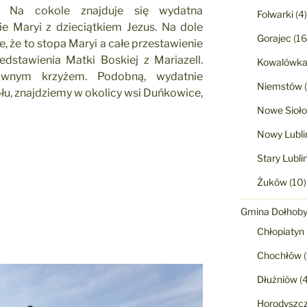
a. Na cokole znajduje się wydatna
Folwarki
(4)
e Maryi z dzieciątkiem Jezus. Na dole
Gorajec
(16
, że to stopa Maryi a całe przestawienie
dstawienia Matki Boskiej z Mariazell.
Kowalówk
liwnym krzyżem. Podobną, wydatnie
Niemstów
(
łu, znajdziemy w okolicy wsi Duńkowice,
Nowe Sioło
Nowy Lubli
Stary Lubli
Żuków
(10)
Gmina Dołhob
Chłopiatyn
Chochłów
(
Dłużniów
(4
Horodyszc