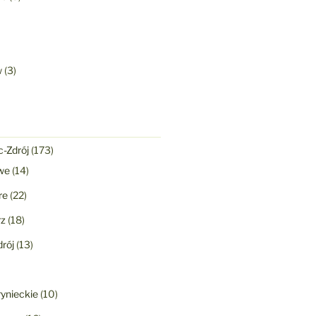
w
(3)
-Zdrój
(173)
we
(14)
re
(22)
rz
(18)
rój
(13)
ynieckie
(10)