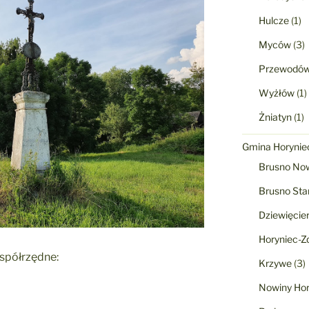
Hulcze
(1)
Myców
(3)
Przewodó
Wyżłów
(1)
Żniatyn
(1)
Gmina Horyniec
Brusno No
Brusno Sta
Dziewięcie
Horyniec-Zd
współrzędne:
Krzywe
(3)
Nowiny Hor