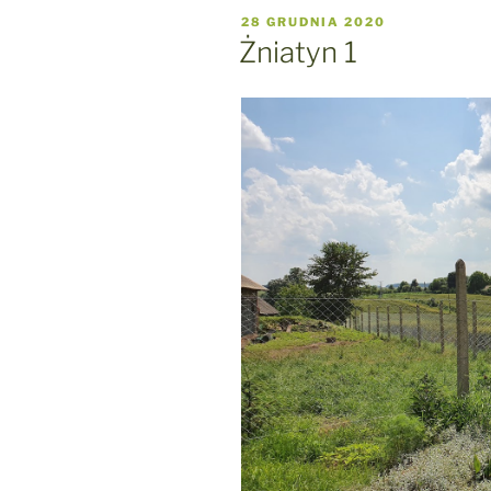
OPUBLIKOWANE
28 GRUDNIA 2020
W
Żniatyn 1