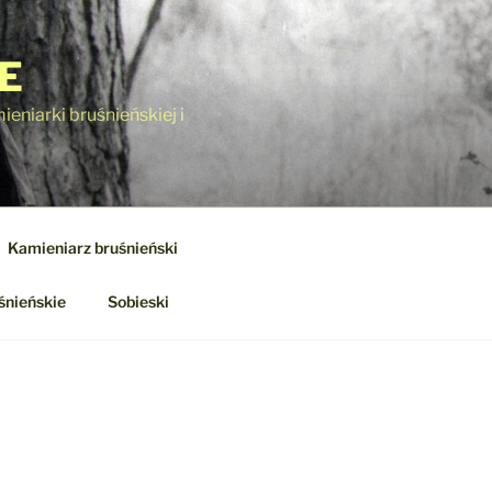
E
eniarki bruśnieńskiej i
Kamieniarz bruśnieński
śnieńskie
Sobieski