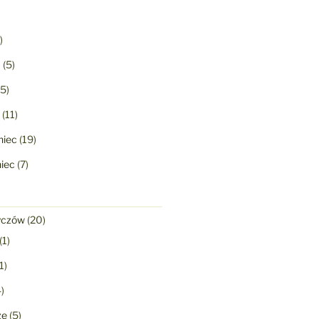
)
a
(5)
5)
(11)
niec
(19)
niec
(7)
yczów
(20)
(1)
1)
)
ze
(5)