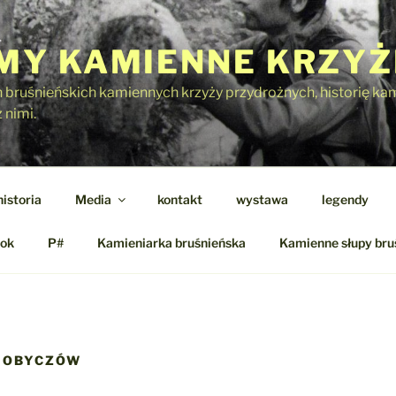
Y KAMIENNE KRZYŻ
h bruśnieńskich kamiennych krzyży przydrożnych, historię kami
 nimi.
historia
Media
kontakt
wystawa
legendy
ok
P#
Kamieniarka bruśnieńska
Kamienne słupy bru
HOBYCZÓW