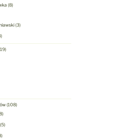
wka
(8)
niawski
(3)
)
19)
)
nów
(108)
8)
(5)
8)