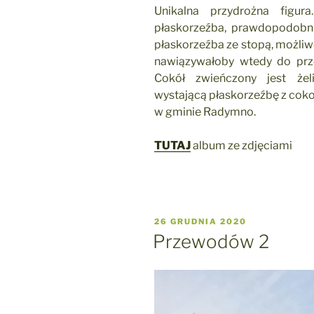
Unikalna przydrożna figur
płaskorzeźba, prawdopodobni
płaskorzeźba ze stopą, możliwe
nawiązywałoby wtedy do prze
Cokół zwieńczony jest że
wystającą płaskorzeźbę z coko
w gminie Radymno.
TUTAJ
album ze zdjęciami
OPUBLIKOWANE
26 GRUDNIA 2020
W
Przewodów 2