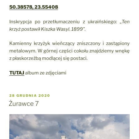
50.38578, 23.55408
Inskrypcja po przetłumaczeniu z ukraińskiego:
„Ten
krzyż postawił Kiszka Wasyl. 1899”.
Kamienny krzyżyk wieńczący zniszczony i zastąpiony
metalowym. W górnej części cokołu znajdziemy wnękę
z płaskorzeźbą modlącej się postaci.
TUTAJ
album ze zdjęciami
OPUBLIKOWANE
28 GRUDNIA 2020
W
Żurawce 7