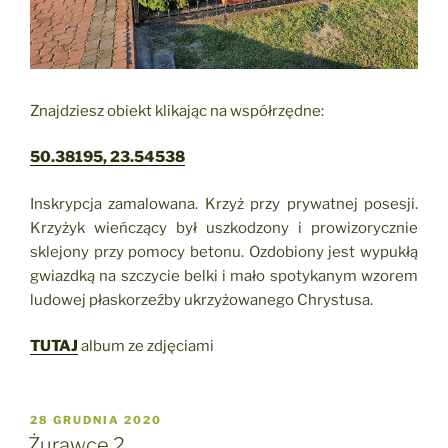
Znajdziesz obiekt klikając na współrzędne:
50.38195, 23.54538
Inskrypcja zamalowana. Krzyż przy prywatnej posesji.
Krzyżyk wieńczący był uszkodzony i prowizorycznie
sklejony przy pomocy betonu. Ozdobiony jest wypukłą
gwiazdką na szczycie belki i mało spotykanym wzorem
ludowej płaskorzeźby ukrzyżowanego Chrystusa.
TUTAJ
album ze zdjęciami
OPUBLIKOWANE
28 GRUDNIA 2020
W
Żurawce 2