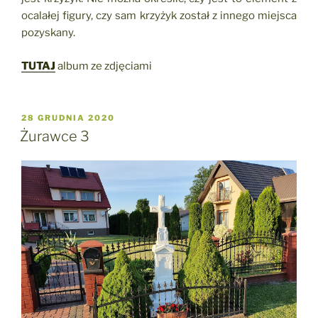
ocalałej figury, czy sam krzyżyk został z innego miejsca
pozyskany.
TUTAJ
album ze zdjęciami
OPUBLIKOWANE
28 GRUDNIA 2020
W
Żurawce 3