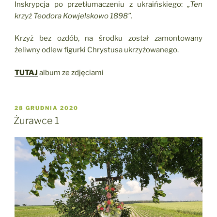
Inskrypcja po przetłumaczeniu z ukraińskiego:
„Ten
krzyż Teodora Kowjelskowo 1898”.
Krzyż bez ozdób, na środku został zamontowany
żeliwny odlew figurki Chrystusa ukrzyżowanego.
TUTAJ
album ze zdjęciami
OPUBLIKOWANE
28 GRUDNIA 2020
W
Żurawce 1