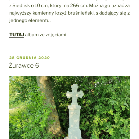
z Siedlisk o 10 cm, który ma 266 cm. Można go uznać za
najwyższy kamienny krzyż bruśnieński, składający się z
jednego elementu.
TUTAJ
album ze zdjęciami
OPUBLIKOWANE
28 GRUDNIA 2020
W
Żurawce 6