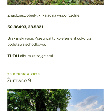
Znajdziesz obiekt klikając na współrzędne:
50.38493, 23.5321
Brak inskrypcji. Przetrwał tylko element cokołu z
podstawą schodkową.
TUTAJ
album ze zdjęciami
OPUBLIKOWANE
28 GRUDNIA 2020
W
Żurawce 9