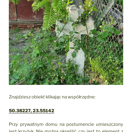
Znajdziesz obiekt klikając na współrzędne:
50.38227, 23.55142
Przy prywatnym domu na postumencie umieszczony
jest krzyżyk. Nie można określić, czy jest to element z