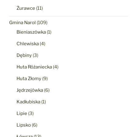
Żurawce
(11)
Gmina Narol
(109)
Bieniaszówka
(1)
Chlewiska
(4)
Dębiny
(3)
Huta Różaniecka
(4)
Huta Złomy
(9)
Jędrzejówka
(6)
Kadłubiska
(1)
Lipie
(3)
Lipsko
(6)
Łówcza
(13)