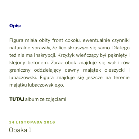
Opis:
Figura miała obity front cokołu, ewentualnie czynniki
naturalne sprawiły, że lico skruszyło się samo. Dlatego
też nie ma inskrypcji. Krzyżyk wieńczący był pęknięty i
klejony betonem. Zaraz obok znajduje się wał i rów
graniczny oddzielający dawny majątek oleszycki i
lubaczowski. Figura znajduje się jeszcze na terenie
majątku lubaczowskiego.
TUTAJ
album ze zdjęciami
OPUBLIKOWANE
14 LISTOPADA 2016
W
Opaka 1