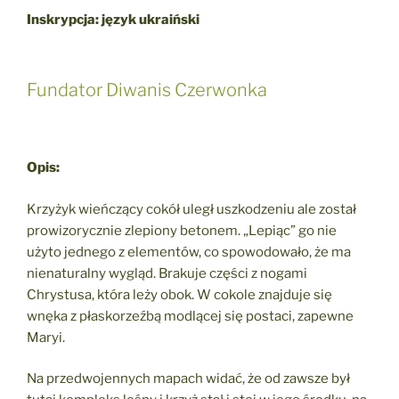
Inskrypcja: język ukraiński
Fundator Diwanis Czerwonka
Opis:
Krzyżyk wieńczący cokół uległ uszkodzeniu ale został
prowizorycznie zlepiony betonem. „Lepiąc” go nie
użyto jednego z elementów, co spowodowało, że ma
nienaturalny wygląd. Brakuje części z nogami
Chrystusa, która leży obok. W cokole znajduje się
wnęka z płaskorzeźbą modlącej się postaci, zapewne
Maryi.
Na przedwojennych mapach widać, że od zawsze był