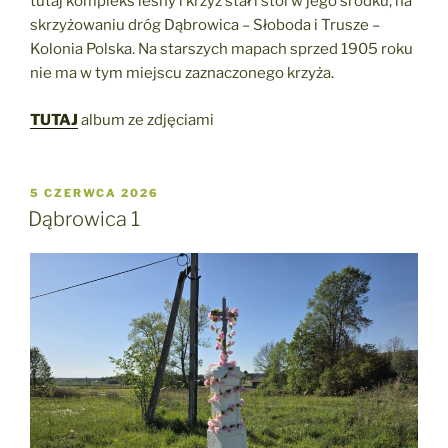
tutaj kompleks leśny i krzyż stał i stoi w jego środku, na
skrzyżowaniu dróg Dąbrowica – Słoboda i Trusze –
Kolonia Polska. Na starszych mapach sprzed 1905 roku
nie ma w tym miejscu zaznaczonego krzyża.
TUTAJ
album ze zdjęciami
OPUBLIKOWANE
5 CZERWCA 2026
W
Dąbrowica 1