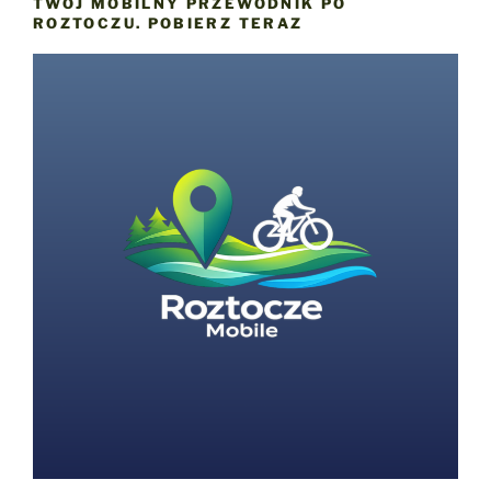
TWÓJ MOBILNY PRZEWODNIK PO
ROZTOCZU. POBIERZ TERAZ