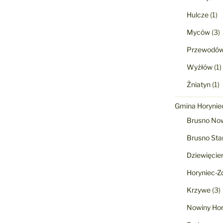
Hulcze
(1)
Myców
(3)
Przewodó
Wyżłów
(1)
Żniatyn
(1)
Gmina Horyniec
Brusno No
Brusno Sta
Dziewięcie
Horyniec-Zd
Krzywe
(3)
Nowiny Hor