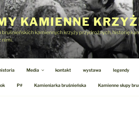
Y KAMIENNE KRZYŻ
h bruśnieńskich kamiennych krzyży przydrożnych, historię kami
 nimi.
historia
Media
kontakt
wystawa
legendy
ok
P#
Kamieniarka bruśnieńska
Kamienne słupy bru