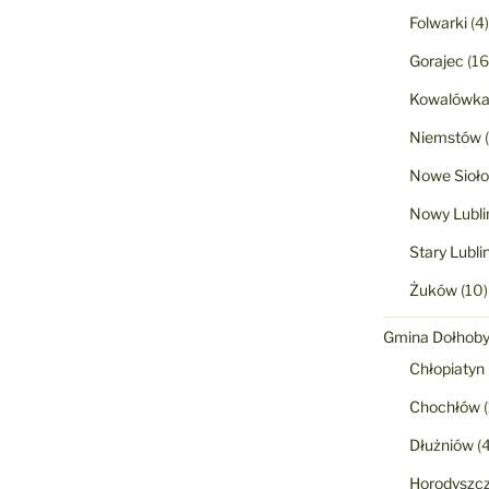
Folwarki
(4)
Gorajec
(16
Kowalówk
Niemstów
(
Nowe Sioło
Nowy Lubli
Stary Lubli
Żuków
(10)
Gmina Dołhob
Chłopiatyn
Chochłów
(
Dłużniów
(4
Horodyszc