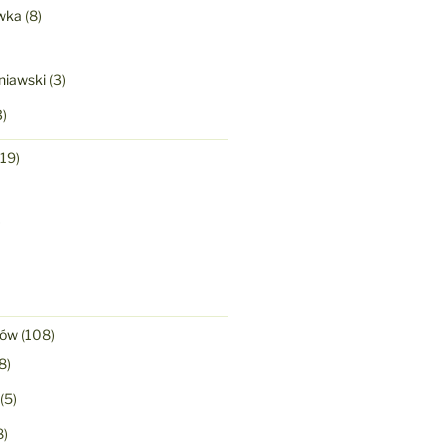
wka
(8)
niawski
(3)
)
19)
)
nów
(108)
8)
(5)
8)