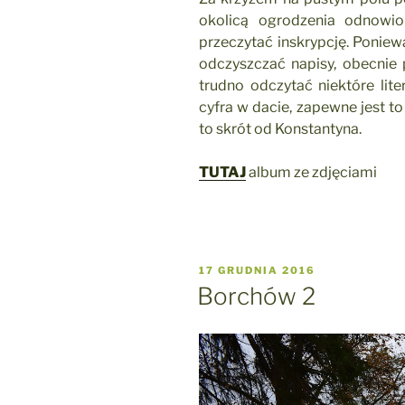
okolicą ogrodzenia odnowio
przeczytać inskrypcję. Ponie
odczyszczać napisy, obecnie 
trudno odczytać niektóre lite
cyfra w dacie, zapewne jest to
to skrót od Konstantyna.
TUTAJ
album ze zdjęciami
OPUBLIKOWANE
17 GRUDNIA 2016
W
Borchów 2