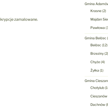
Gmina Adamó
Krasne
(2)
Majdan Sie
nskrypcje zamalowane.
Pawłowa
(3
Gmina Bełżec
(
Bełżec
(12)
Brzeziny
(2
Chyże
(4)
Żyłka
(1)
Gmina Ciesza
Chotylub
(1
Cieszanów
Dachnów
(