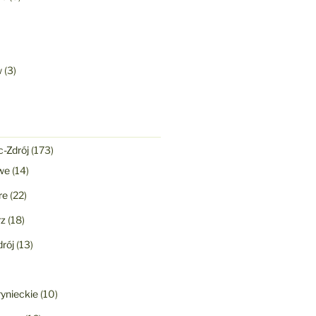
w
(3)
-Zdrój
(173)
we
(14)
re
(22)
rz
(18)
rój
(13)
ynieckie
(10)