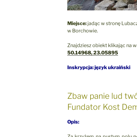
Miejsce:
jadąc w stronę Lubac
w Borchowie.
Znajdziesz obiekt klikając na 
50.14968, 23.05895
Inskrypcja: język ukraiński
Zbaw panie lud twó
Fundator Kost De
Opis:
Za krzyżem na pustym polu p