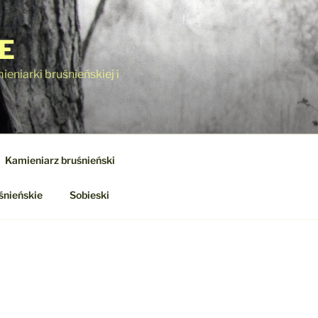
E
eniarki bruśnieńskiej i
Kamieniarz bruśnieński
śnieńskie
Sobieski