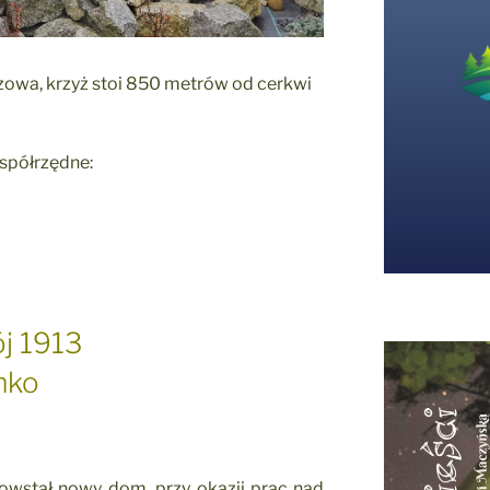
zowa, krzyż stoi 850 metrów od cerkwi
współrzędne:
j 1913
mko
owstał nowy dom, przy okazji prac nad