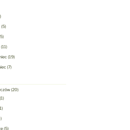
)
a
(5)
5)
(11)
niec
(19)
niec
(7)
yczów
(20)
(1)
1)
)
ze
(5)