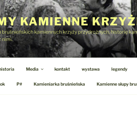
Y KAMIENNE KRZYŻ
h bruśnieńskich kamiennych krzyży przydrożnych, historię kami
 nimi.
historia
Media
kontakt
wystawa
legendy
ok
P#
Kamieniarka bruśnieńska
Kamienne słupy bru