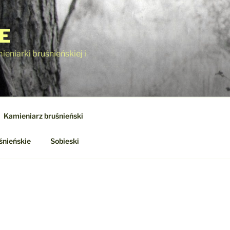
E
eniarki bruśnieńskiej i
Kamieniarz bruśnieński
śnieńskie
Sobieski