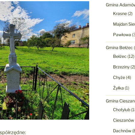
Gmina Adamó
Krasne
(2)
Majdan Sie
Pawłowa
(3
Gmina Bełżec
(
Bełżec
(12)
Brzeziny
(2
Chyże
(4)
Żyłka
(1)
Gmina Ciesza
Chotylub
(1
Cieszanów
Dachnów
(
współrzędne: