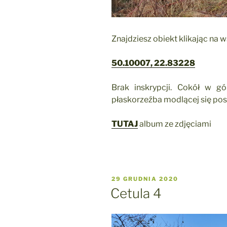
Znajdziesz obiekt klikając na 
50.10007, 22.83228
Brak inskrypcji. Cokół w g
płaskorzeźba modlącej się post
TUTAJ
album ze zdjęciami
OPUBLIKOWANE
29 GRUDNIA 2020
W
Cetula 4