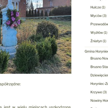
Hulcze
(1)
Myców
(3)
Przewodó
Wyżłów
(1)
Żniatyn
(1)
Gmina Horyniec
Brusno No
Brusno Sta
Dziewięcie
Horyniec-Zd
współrzędne:
Krzywe
(3)
Nowiny Hor
ura jest w wielu miejscach uszkodzona.