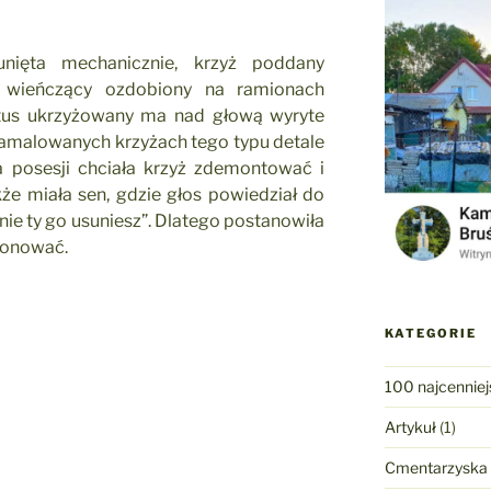
sunięta mechanicznie, krzyż poddany
 wieńczący ozdobiony na ramionach
stus ukrzyżowany ma nad głową wyryte
zamalowanych krzyżach tego typu detale
a posesji chciała krzyż zdemontować i
że miała sen, gdzie głos powiedział do
ś, nie ty go usuniesz”. Dlatego postanowiła
ponować.
KATEGORIE
100 najcenniej
Artykuł
(1)
Cmentarzyska