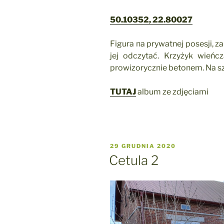
50.10352, 22.80027
Figura na prywatnej posesji, z
jej odczytać. Krzyżyk wieńc
prowizorycznie betonem. Na sz
TUTAJ
album ze zdjęciami
OPUBLIKOWANE
29 GRUDNIA 2020
W
Cetula 2