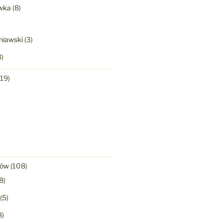
wka
(8)
niawski
(3)
)
19)
)
nów
(108)
8)
(5)
8)