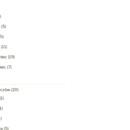
)
a
(5)
5)
(11)
niec
(19)
niec
(7)
yczów
(20)
(1)
1)
)
ze
(5)