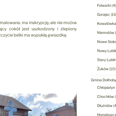
Folwarki
(4)
Gorajec
(16
amalowana, ma inskrypcję, ale nie można
Kowalówk
zący cokół jest uszkodzony i zlepiony
Niemstów
(
czycie belki ma wypukłą gwiazdkę.
Nowe Sioło
Nowy Lubli
Stary Lubli
Żuków
(10)
Gmina Dołhob
Chłopiatyn
Chochłów
(
Dłużniów
(4
Horodyszc