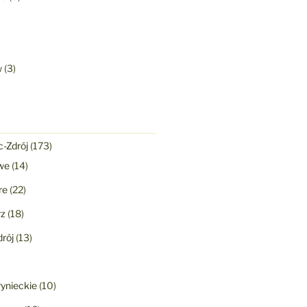
w
(3)
-Zdrój
(173)
we
(14)
re
(22)
rz
(18)
rój
(13)
ynieckie
(10)