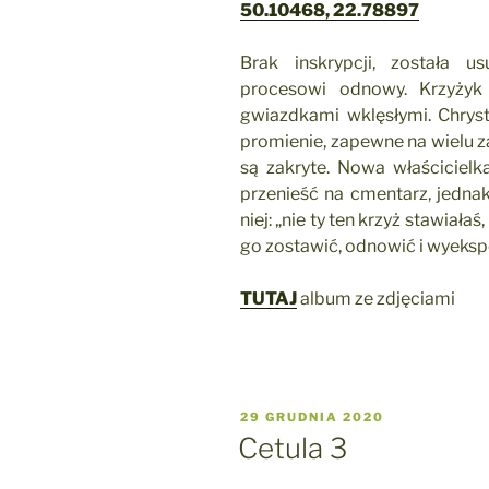
50.10468, 22.78897
Brak inskrypcji, została u
procesowi odnowy. Krzyżyk
gwiazdkami wklęsłymi. Chry
promienie, zapewne na wielu 
są zakryte. Nowa właścicielk
przenieść na cmentarz, jednak
niej: „nie ty ten krzyż stawiała
go zostawić, odnowić i wyeks
TUTAJ
album ze zdjęciami
OPUBLIKOWANE
29 GRUDNIA 2020
W
Cetula 3