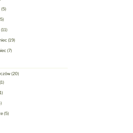
a
(5)
5)
(11)
niec
(19)
niec
(7)
yczów
(20)
(1)
1)
)
ze
(5)