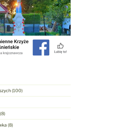
szych
(100)
(8)
wka
(8)