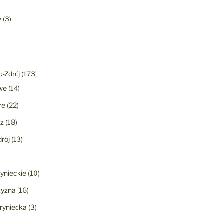
w
(3)
-Zdrój
(173)
we
(14)
re
(22)
rz
(18)
rój
(13)
ynieckie
(10)
yzna
(16)
ryniecka
(3)