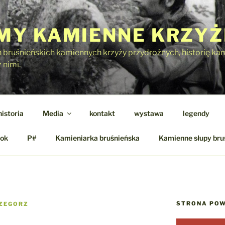
Y KAMIENNE KRZYŻ
h bruśnieńskich kamiennych krzyży przydrożnych, historię kami
 nimi.
historia
Media
kontakt
wystawa
legendy
ok
P#
Kamieniarka bruśnieńska
Kamienne słupy bru
STRONA POW
ZEGORZ