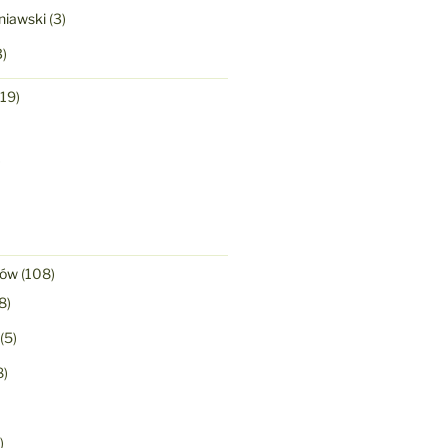
niawski
(3)
)
19)
)
nów
(108)
8)
(5)
8)
)