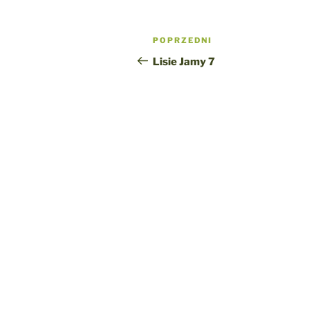
Nawigacja
Poprzedni
POPRZEDNI
wpisu
wpis
Lisie Jamy 7