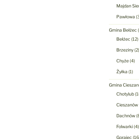
Majdan Sie
Pawłowa
(3
Gmina Bełżec
(
Bełżec
(12)
Brzeziny
(2
Chyże
(4)
Żyłka
(1)
Gmina Ciesza
Chotylub
(1
Cieszanów
Dachnów
(
Folwarki
(4)
Gorajec
(16