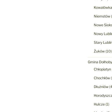
Kowalówk
Niemstów
(
Nowe Sioło
Nowy Lubli
Stary Lubli
Żuków
(10)
Gmina Dołhob
Chłopiatyn
Chochłów
(
Dłużniów
(4
Horodyszc
Hulcze
(1)