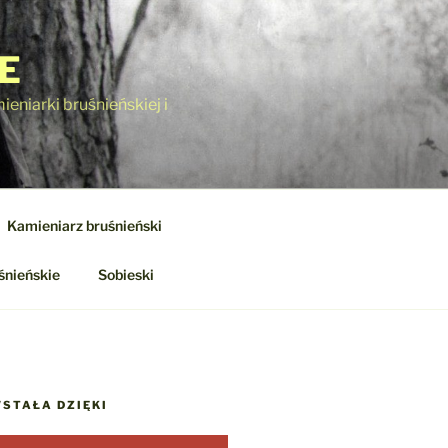
E
eniarki bruśnieńskiej i
Kamieniarz bruśnieński
śnieńskie
Sobieski
STAŁA DZIĘKI