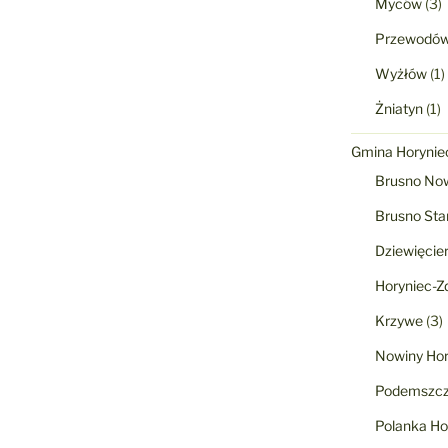
Myców
(3)
Przewodó
Wyżłów
(1)
Żniatyn
(1)
Gmina Horyniec
Brusno No
Brusno Sta
Dziewięcie
Horyniec-Zd
Krzywe
(3)
Nowiny Hor
Podemszcz
Polanka Ho