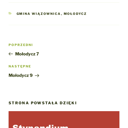
KATEGORIE
GMINA WIĄZOWNICA
,
MOŁODYCZ
Nawigacja
Poprzedni
POPRZEDNI
wpisu
wpis
Mołodycz 7
Następny
NASTĘPNE
wpis
Mołodycz 9
STRONA POWSTAŁA DZIĘKI