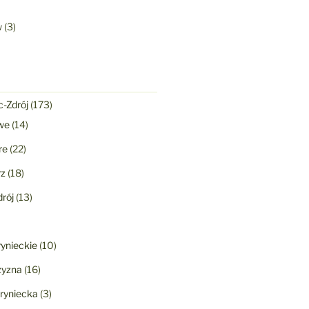
w
(3)
-Zdrój
(173)
we
(14)
re
(22)
rz
(18)
rój
(13)
ynieckie
(10)
yzna
(16)
ryniecka
(3)