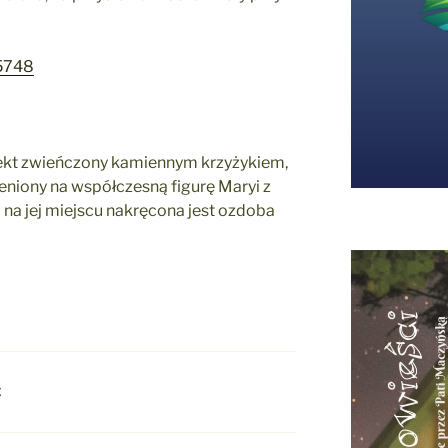
5748
iekt zwieńczony kamiennym krzyżykiem,
ieniony na współczesną figurę Maryi z
 na jej miejscu nakręcona jest ozdoba
E