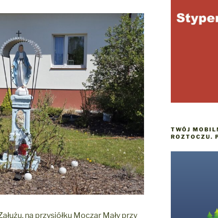
TWÓJ MOBIL
ROZTOCZU. 
Załużu, na przysiółku Moczar Mały przy