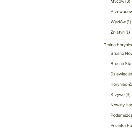
Myców
(3)
Przewodó
Wyżłów
(1)
Żniatyn
(1)
Gmina Horyniec
Brusno No
Brusno Sta
Dziewięcie
Horyniec-Zd
Krzywe
(3)
Nowiny Hor
Podemszcz
Polanka Ho