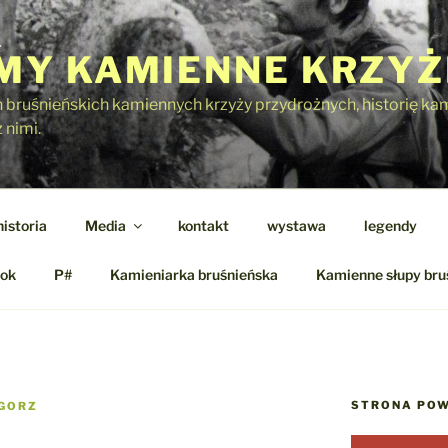
Y KAMIENNE KRZYŻ
h bruśnieńskich kamiennych krzyży przydrożnych, historię kami
 nimi.
historia
Media
kontakt
wystawa
legendy
ok
P#
Kamieniarka bruśnieńska
Kamienne słupy bru
STRONA POW
GORZ