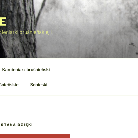
E
eniarki bruśnieńskiej i
Kamieniarz bruśnieński
śnieńskie
Sobieski
STAŁA DZIĘKI