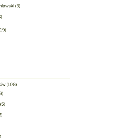
niawski
(3)
)
19)
)
nów
(108)
8)
(5)
8)
)