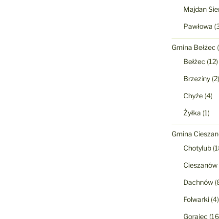
Majdan Sie
Pawłowa
(3
Gmina Bełżec
(
Bełżec
(12)
Brzeziny
(2
Chyże
(4)
Żyłka
(1)
Gmina Ciesza
Chotylub
(1
Cieszanów
Dachnów
(
Folwarki
(4)
Gorajec
(16