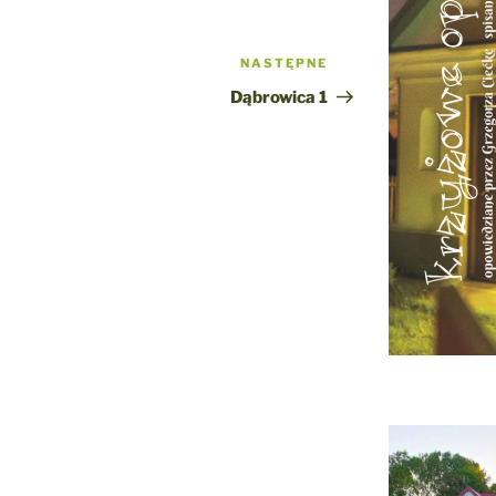
NASTĘPNE
Następny
wpis
Dąbrowica 1