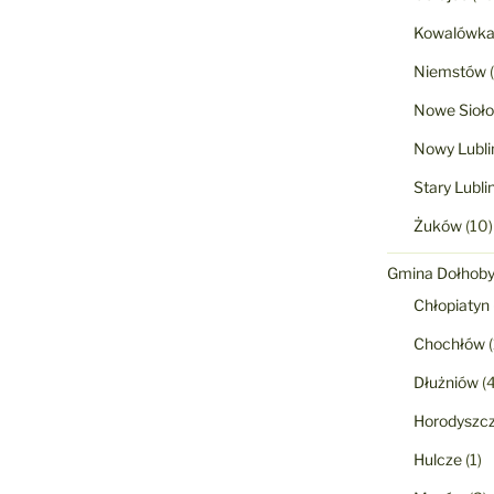
Kowalówk
Niemstów
(
Nowe Sioło
Nowy Lubli
Stary Lubli
Żuków
(10)
Gmina Dołhob
Chłopiatyn
Chochłów
(
Dłużniów
(4
Horodyszc
Hulcze
(1)