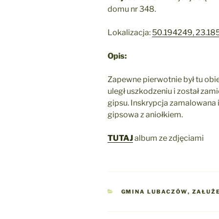
domu nr 348.
Lokalizacja:
50.194249, 23.18
Opis:
Zapewne pierwotnie był tu ob
uległ uszkodzeniu i został zam
gipsu. Inskrypcja zamalowana i
gipsowa z aniołkiem.
TUTAJ
album ze zdjęciami
KATEGORIE
GMINA LUBACZÓW
,
ZAŁUŻ