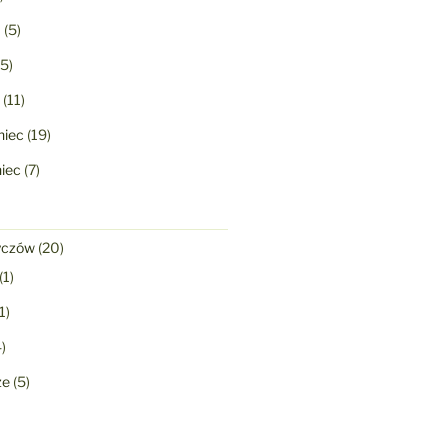
a
(5)
5)
(11)
niec
(19)
niec
(7)
yczów
(20)
(1)
1)
)
ze
(5)