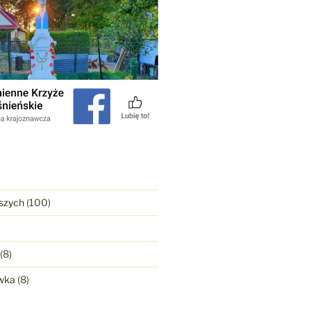
szych
(100)
(8)
wka
(8)