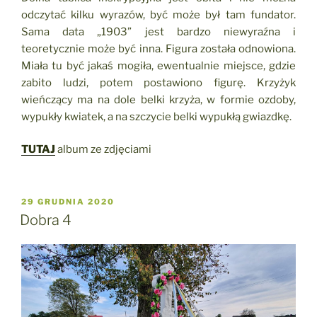
odczytać kilku wyrazów, być może był tam fundator.
Sama data „1903” jest bardzo niewyraźna i
teoretycznie może być inna. Figura została odnowiona.
Miała tu być jakaś mogiła, ewentualnie miejsce, gdzie
zabito ludzi, potem postawiono figurę. Krzyżyk
wieńczący ma na dole belki krzyża, w formie ozdoby,
wypukły kwiatek, a na szczycie belki wypukłą gwiazdkę.
TUTAJ
album ze zdjęciami
OPUBLIKOWANE
29 GRUDNIA 2020
W
Dobra 4