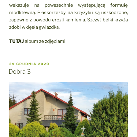
wskazuje na powszechnie występującą formułę
modlitewną. Płaskorzeźby na krzyżyku są uszkodzone,
zapewne z powodu erozji kamienia. Szczyt belki krzyża
zdobi wklęsła gwiazdka.
TUTAJ
album ze zdjęciami
OPUBLIKOWANE
29 GRUDNIA 2020
W
Dobra 3