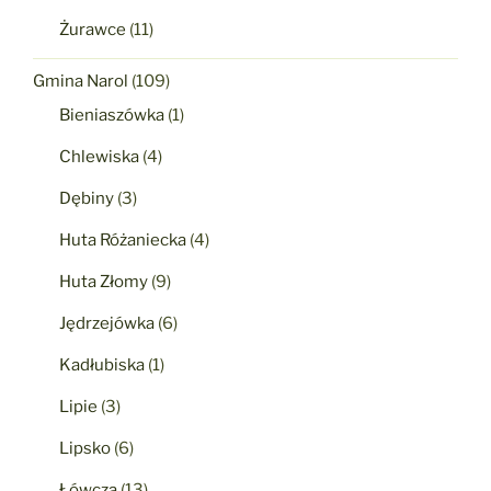
Żurawce
(11)
Gmina Narol
(109)
Bieniaszówka
(1)
Chlewiska
(4)
Dębiny
(3)
Huta Różaniecka
(4)
Huta Złomy
(9)
Jędrzejówka
(6)
Kadłubiska
(1)
Lipie
(3)
Lipsko
(6)
Łówcza
(13)