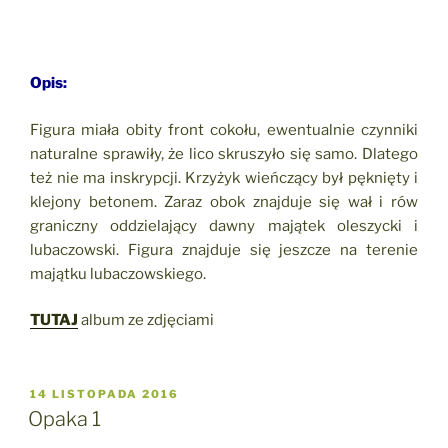
Opis:
Figura miała obity front cokołu, ewentualnie czynniki
naturalne sprawiły, że lico skruszyło się samo. Dlatego
też nie ma inskrypcji. Krzyżyk wieńczący był pęknięty i
klejony betonem. Zaraz obok znajduje się wał i rów
graniczny oddzielający dawny majątek oleszycki i
lubaczowski. Figura znajduje się jeszcze na terenie
majątku lubaczowskiego.
TUTAJ
album ze zdjęciami
OPUBLIKOWANE
14 LISTOPADA 2016
W
Opaka 1