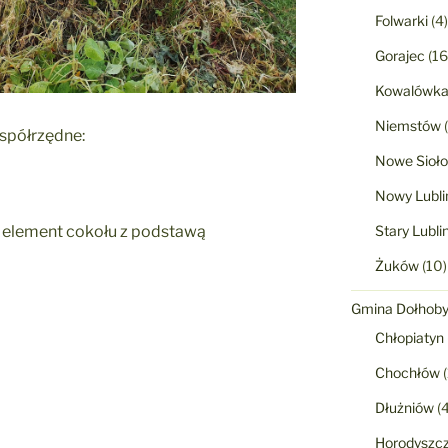
Folwarki
(4)
Gorajec
(16
Kowalówk
Niemstów
(
współrzędne:
Nowe Sioło
Nowy Lubli
ko element cokołu z podstawą
Stary Lubli
Żuków
(10)
Gmina Dołhob
Chłopiatyn
Chochłów
(
Dłużniów
(4
Horodyszc