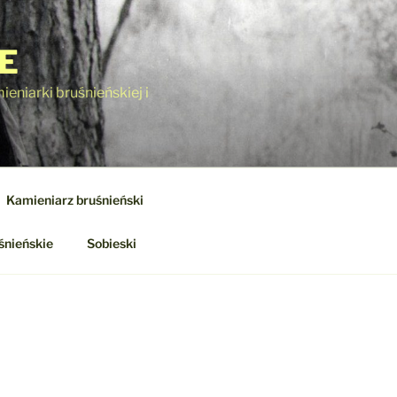
E
eniarki bruśnieńskiej i
Kamieniarz bruśnieński
śnieńskie
Sobieski