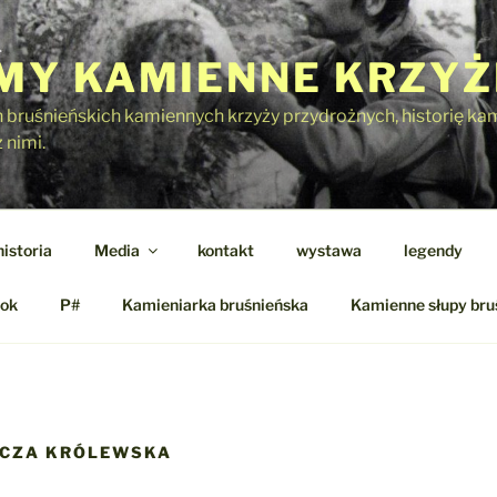
Y KAMIENNE KRZYŻ
h bruśnieńskich kamiennych krzyży przydrożnych, historię kami
 nimi.
historia
Media
kontakt
wystawa
legendy
ok
P#
Kamieniarka bruśnieńska
Kamienne słupy bru
YCZA KRÓLEWSKA