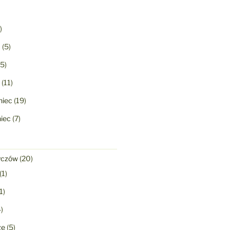
)
a
(5)
5)
(11)
niec
(19)
niec
(7)
yczów
(20)
(1)
1)
)
ze
(5)