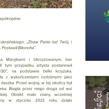
współrzędne:
 ukraińskiego:
„Zbaw Panie lud Twój, i
Postawił Biłonoha”.
ma Maryjkami i Ukrzyżowanym, bez
 tym przypadku artysta postanowił
930”, na podstawie belki krzyżyka.
oły z wykończeniami ozdobnymi jako
aszka. Przed wojną, w tej okolicy był
ówka. Biegła przez niego droga od wsi
iej. Obiekt mało znany, wcześniej
iony w styczniu 2021 roku dzięki