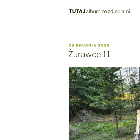
TUTAJ
album ze zdjęciami
OPUBLIKOWANE
28 GRUDNIA 2020
W
Żurawce 11