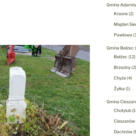
Gmina Adamó
Krasne
(2)
Majdan Sie
Pawłowa
(3
Gmina Bełżec
(
Bełżec
(12)
Brzeziny
(2
Chyże
(4)
Żyłka
(1)
Gmina Ciesza
Chotylub
(1
Cieszanów
Dachnów
(