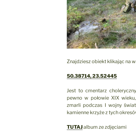
Znajdziesz obiekt klikając na 
50.38714, 23.52445
Jest to cmentarz choleryczn
pewno w połowie XIX wieku, 
zmarli podczas I wojny świa
kamienne krzyże z tych okresó
TUTAJ
album ze zdjęciami