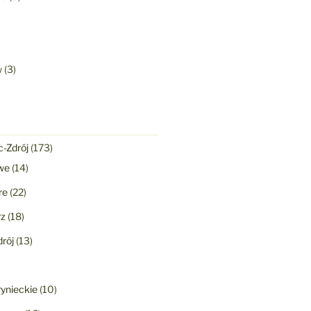
w
(3)
-Zdrój
(173)
we
(14)
re
(22)
rz
(18)
rój
(13)
ynieckie
(10)