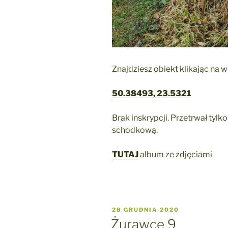
Znajdziesz obiekt klikając na 
50.38493, 23.5321
Brak inskrypcji. Przetrwał tyl
schodkową.
TUTAJ
album ze zdjęciami
OPUBLIKOWANE
28 GRUDNIA 2020
W
Żurawce 9