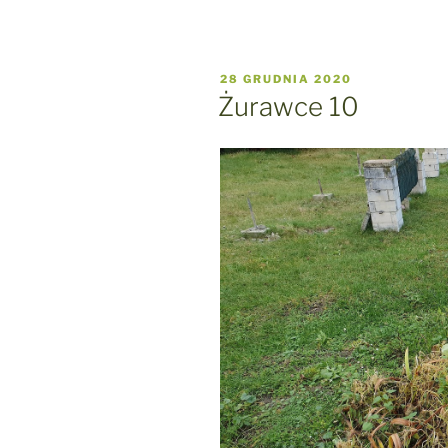
OPUBLIKOWANE
28 GRUDNIA 2020
W
Żurawce 10