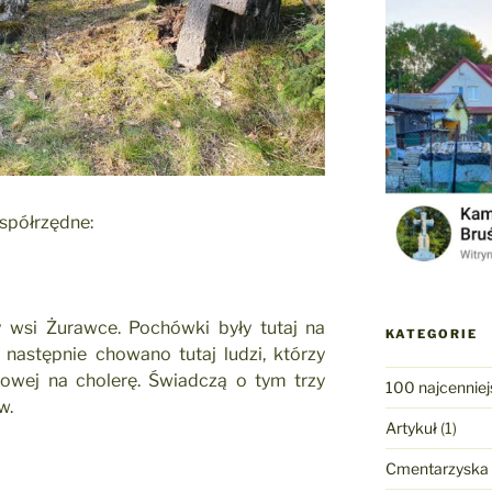
współrzędne:
y wsi Żurawce. Pochówki były tutaj na
KATEGORIE
następnie chowano tutaj ludzi, którzy
towej na cholerę. Świadczą o tym trzy
100 najcenniej
w.
Artykuł
(1)
Cmentarzyska