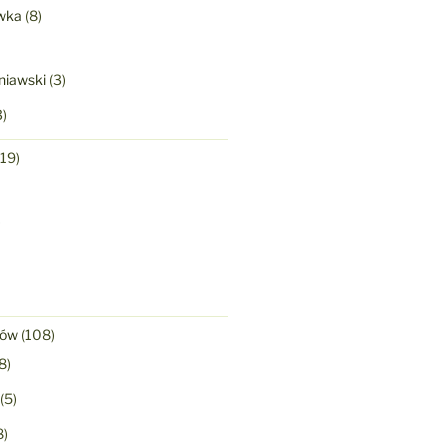
wka
(8)
niawski
(3)
)
19)
)
nów
(108)
8)
(5)
8)