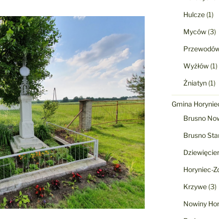
Hulcze
(1)
Myców
(3)
Przewodó
Wyżłów
(1)
Żniatyn
(1)
Gmina Horyniec
Brusno No
Brusno Sta
Dziewięcie
Horyniec-Zd
Krzywe
(3)
Nowiny Hor