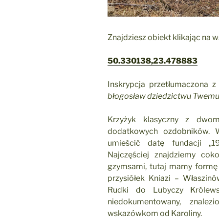
Znajdziesz obiekt klikając na 
50.330138,23.478883
Inskrypcja przetłumaczona z
błogosław dziedzictwu Twemu. 
Krzyżyk klasyczny z dwo
dodatkowych ozdobników. W
umieścić datę fundacji „1
Najczęściej znajdziemy cok
gzymsami, tutaj mamy formę d
przysiółek Kniazi – Właszin
Rudki do Lubyczy Królewsk
niedokumentowany, znalez
wskazówkom od Karoliny.