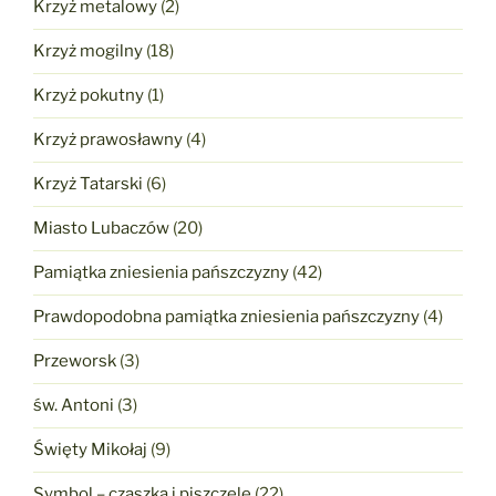
Krzyż metalowy
(2)
Krzyż mogilny
(18)
Krzyż pokutny
(1)
Krzyż prawosławny
(4)
Krzyż Tatarski
(6)
Miasto Lubaczów
(20)
Pamiątka zniesienia pańszczyzny
(42)
Prawdopodobna pamiątka zniesienia pańszczyzny
(4)
Przeworsk
(3)
św. Antoni
(3)
Święty Mikołaj
(9)
Symbol – czaszka i piszczele
(22)