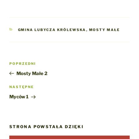
KATEGORIE
GMINA LUBYCZA KRÓLEWSKA
,
MOSTY MAŁE
Nawigacja
Poprzedni
POPRZEDNI
wpisu
wpis
Mosty Małe 2
Następny
NASTĘPNE
wpis
Myców 1
STRONA POWSTAŁA DZIĘKI