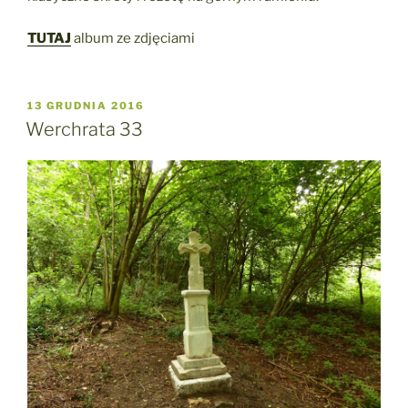
TUTAJ
album ze zdjęciami
OPUBLIKOWANE
13 GRUDNIA 2016
W
Werchrata 33