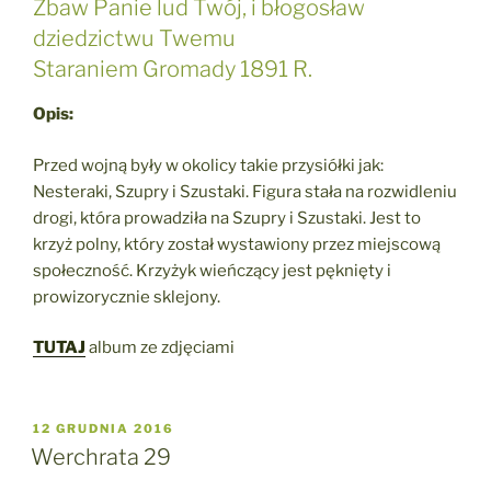
Zbaw Panie lud Twój, i błogosław
dziedzictwu Twemu
Staraniem Gromady 1891 R.
Opis:
Przed wojną były w okolicy takie przysiółki jak:
Nesteraki, Szupry i Szustaki. Figura stała na rozwidleniu
drogi, która prowadziła na Szupry i Szustaki. Jest to
krzyż polny, który został wystawiony przez miejscową
społeczność. Krzyżyk wieńczący jest pęknięty i
prowizorycznie sklejony.
TUTAJ
album ze zdjęciami
OPUBLIKOWANE
12 GRUDNIA 2016
W
Werchrata 29