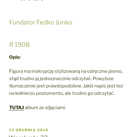
Fundator Fedko Junko
R 1908
Opis:
Figura ma inskrypcję stylizowaną na odręczne pismo,
stąd trudno ją jednoznacznie odczytać. Powyższe
tłumaczenie jest prawdopodobne. Jakiś napis jest też
na kołnierzu postumentu, ale trudno go odczytać.
TUTAJ
album ze zdjęciami
OPUBLIKOWANE
13 GRUDNIA 2016
W