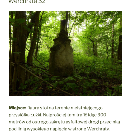
Werchrata 32
Miejsce:
figura stoi na terenie nieistniejącego
przysiółka Łużki. Najprościej tam trafić idąc 300
metrów od ostrego zakrętu asfaltowej drogi przecinką
pod linią wysokiego napięcia w stronę Werchraty.