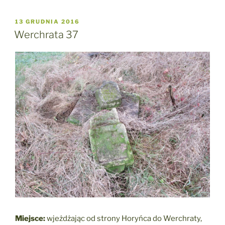
OPUBLIKOWANE
13 GRUDNIA 2016
W
Werchrata 37
Miejsce:
wjeżdżając od strony Horyńca do Werchraty,