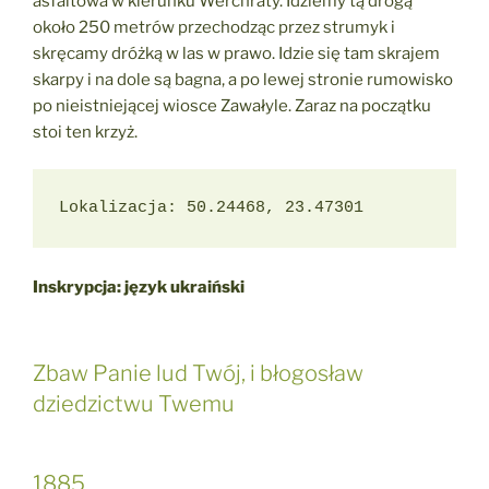
asfaltowa w kierunku Werchraty. Idziemy tą drogą
około 250 metrów przechodząc przez strumyk i
skręcamy dróżką w las w prawo. Idzie się tam skrajem
skarpy i na dole są bagna, a po lewej stronie rumowisko
po nieistniejącej wiosce Zawałyle. Zaraz na początku
stoi ten krzyż.
Lokalizacja: 50.24468, 23.47301
Inskrypcja: język ukraiński
Zbaw Panie lud Twój, i błogosław
dziedzictwu Twemu
1885