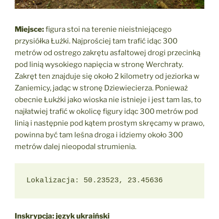
Miejsce:
figura stoi na terenie nieistniejącego
przysiółka Łużki. Najprościej tam trafić idąc 300
metrów od ostrego zakrętu asfaltowej drogi przecinką
pod linią wysokiego napięcia w stronę Werchraty.
Zakręt ten znajduje się około 2 kilometry od jeziorka w
Zaniemicy, jadąc w stronę Dziewiecierza. Ponieważ
obecnie Łukżki jako wioska nie istnieje i jest tam las, to
najłatwiej trafić w okolicę figury idąc 300 metrów pod
linią i następnie pod kątem prostym skręcamy w prawo,
powinna być tam leśna droga i idziemy około 300
metrów dalej nieopodal strumienia.
Lokalizacja: 50.23523, 23.45636
Inskrypcja: język ukraiński