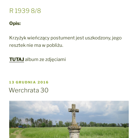
R 1939 8/8
Opis:
Krzyżyk wieńczący postument jest uszkodzony, jego
resztek nie ma w pobliżu.
TUTAJ
album ze zdjęciami
OPUBLIKOWANE
13 GRUDNIA 2016
W
Werchrata 30