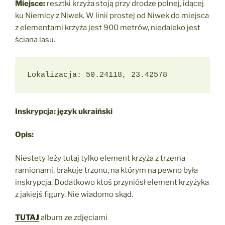
Miejsce:
resztki krzyża stoją przy drodze polnej, idącej
ku Niemicy z Niwek. W linii prostej od Niwek do miejsca
z elementami krzyża jest 900 metrów, niedaleko jest
ściana lasu.
Lokalizacja: 50.24118, 23.42578
Inskrypcja: język ukraiński
Opis:
Niestety leży tutaj tylko element krzyża z trzema
ramionami, brakuje trzonu, na którym na pewno była
inskrypcja. Dodatkowo ktoś przyniósł element krzyżyka
z jakiejś figury. Nie wiadomo skąd.
TUTAJ
album ze zdjęciami