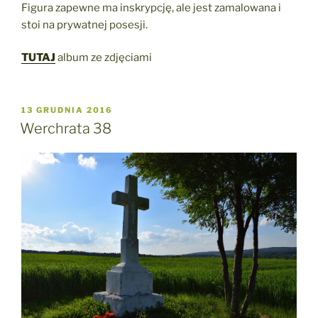
Figura zapewne ma inskrypcję, ale jest zamalowana i
stoi na prywatnej posesji.
TUTAJ
album ze zdjęciami
OPUBLIKOWANE
13 GRUDNIA 2016
W
Werchrata 38