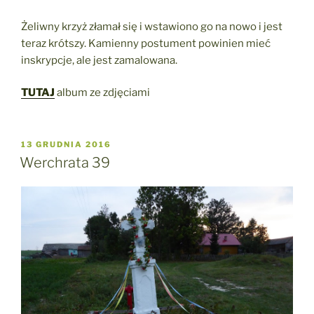
Żeliwny krzyż złamał się i wstawiono go na nowo i jest
teraz krótszy. Kamienny postument powinien mieć
inskrypcje, ale jest zamalowana.
TUTAJ
album ze zdjęciami
OPUBLIKOWANE
13 GRUDNIA 2016
W
Werchrata 39