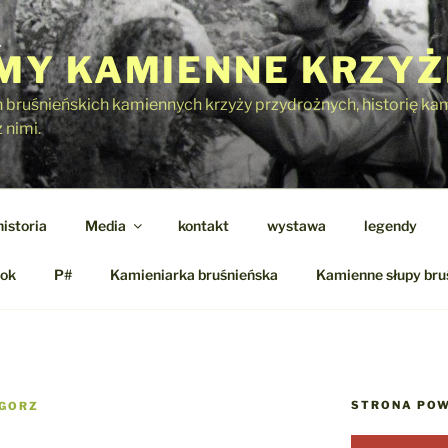
Y KAMIENNE KRZYŻ
h bruśnieńskich kamiennych krzyży przydrożnych, historię kami
 nimi.
historia
Media
kontakt
wystawa
legendy
ok
P#
Kamieniarka bruśnieńska
Kamienne słupy bru
STRONA POW
GORZ