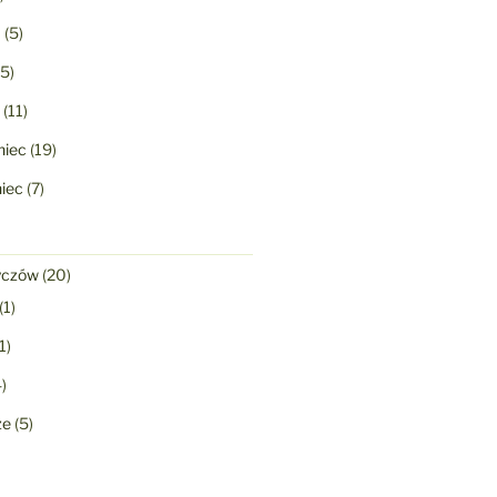
a
(5)
5)
(11)
niec
(19)
niec
(7)
yczów
(20)
(1)
1)
)
ze
(5)