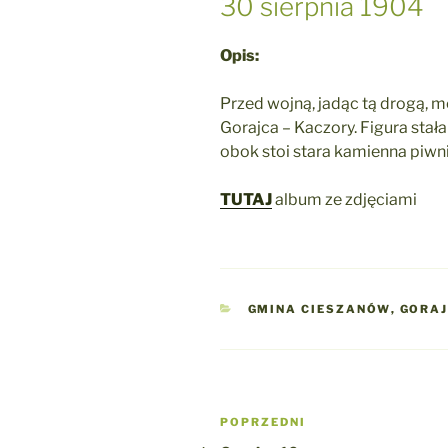
30 sierpnia 1904
Opis:
Przed wojną, jadąc tą drogą, m
Gorajca – Kaczory. Figura stała
obok stoi stara kamienna piwn
TUTAJ
album ze zdjęciami
KATEGORIE
GMINA CIESZANÓW
,
GORA
Nawigacja
Poprzedni
POPRZEDNI