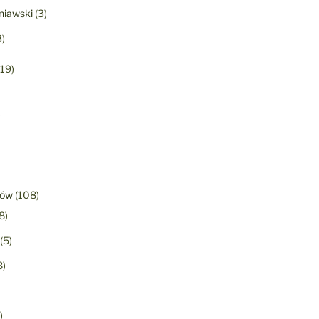
niawski
(3)
)
19)
)
nów
(108)
8)
(5)
8)
)