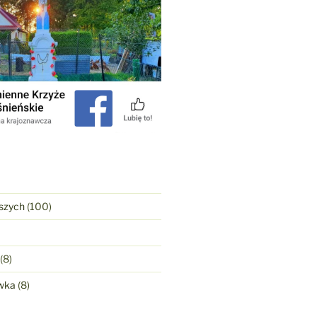
szych
(100)
(8)
wka
(8)