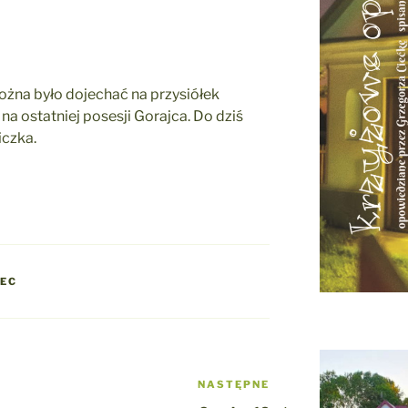
ożna było dojechać na przysiółek
 na ostatniej posesji Gorajca. Do dziś
iczka.
JEC
NASTĘPNE
Następny