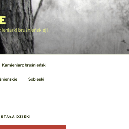
E
eniarki bruśnieńskiej i
Kamieniarz bruśnieński
śnieńskie
Sobieski
STAŁA DZIĘKI