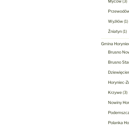
Myców
(3)
Przewodó
Wyżłów
(1)
Żniatyn
(1)
Gmina Horyniec
Brusno No
Brusno Sta
Dziewięcie
Horyniec-Zd
Krzywe
(3)
Nowiny Hor
Podemszcz
Polanka Ho