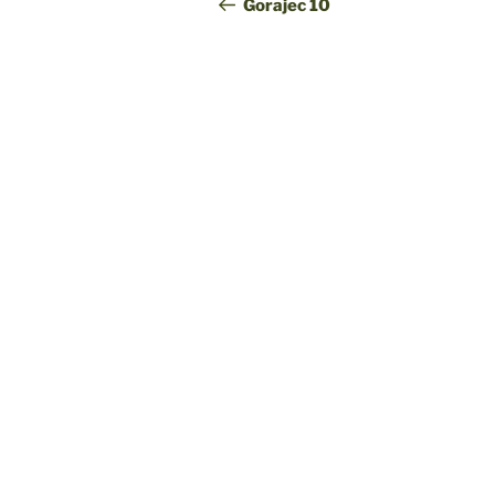
wpisu
wpis
Gorajec 10