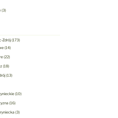
w
(3)
-Zdrój
(173)
we
(14)
re
(22)
rz
(18)
rój
(13)
ynieckie
(10)
yzna
(16)
ryniecka
(3)