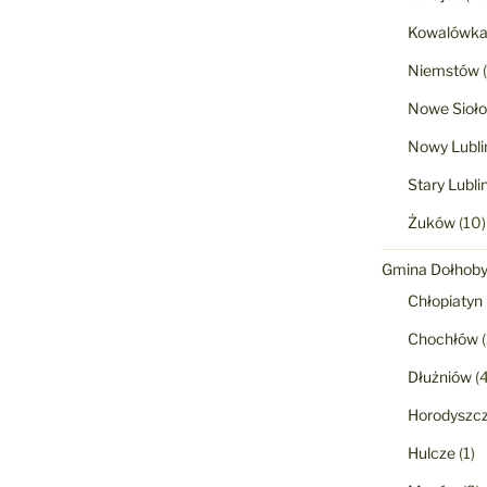
Kowalówk
Niemstów
(
Nowe Sioło
Nowy Lubli
Stary Lubli
Żuków
(10)
Gmina Dołhob
Chłopiatyn
Chochłów
(
Dłużniów
(4
Horodyszc
Hulcze
(1)