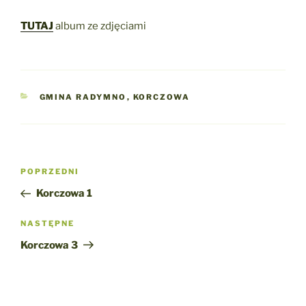
TUTAJ
album ze zdjęciami
KATEGORIE
GMINA RADYMNO
,
KORCZOWA
Nawigacja
Poprzedni
POPRZEDNI
wpisu
wpis
Korczowa 1
Następny
NASTĘPNE
wpis
Korczowa 3