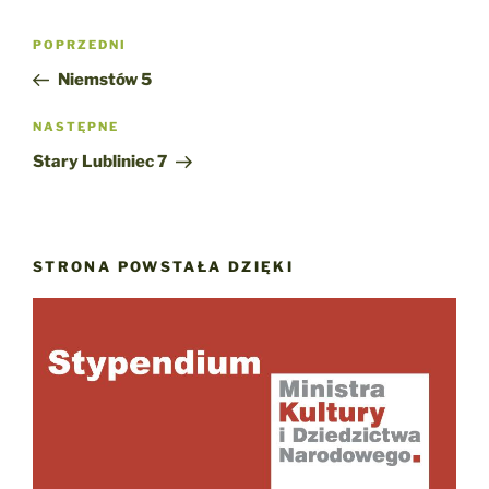
Nawigacja
Poprzedni
POPRZEDNI
wpisu
wpis
Niemstów 5
Następny
NASTĘPNE
wpis
Stary Lubliniec 7
STRONA POWSTAŁA DZIĘKI