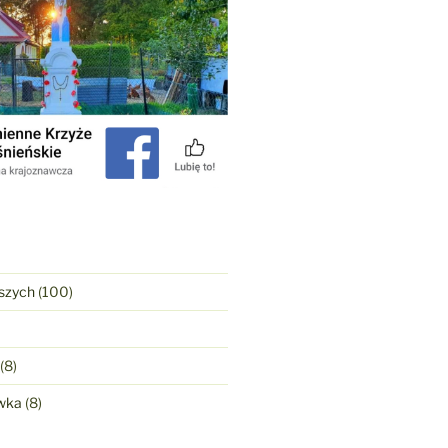
szych
(100)
(8)
wka
(8)