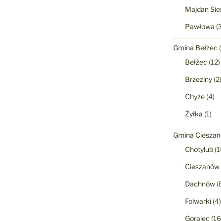
Majdan Sie
Pawłowa
(3
Gmina Bełżec
(
Bełżec
(12)
Brzeziny
(2
Chyże
(4)
Żyłka
(1)
Gmina Ciesza
Chotylub
(1
Cieszanów
Dachnów
(
Folwarki
(4)
Gorajec
(16