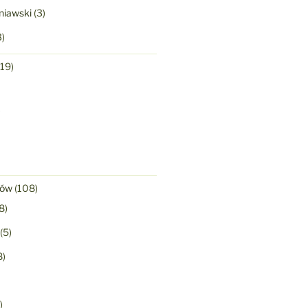
niawski
(3)
)
19)
)
nów
(108)
8)
(5)
8)
)