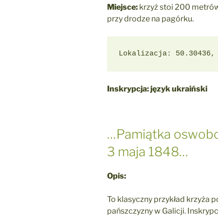
Miejsce:
krzyż stoi 200 metró
przy drodze na pagórku.
Lokalizacja: 50.30436,
Inskrypcja: język ukraiński
…Pamiątka oswobo
3 maja 1848…
Opis:
To klasyczny przykład krzyża 
pańszczyzny w Galicji. Inskr