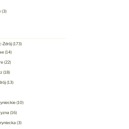
w
(3)
-Zdrój
(173)
we
(14)
re
(22)
rz
(18)
rój
(13)
ynieckie
(10)
yzna
(16)
ryniecka
(3)