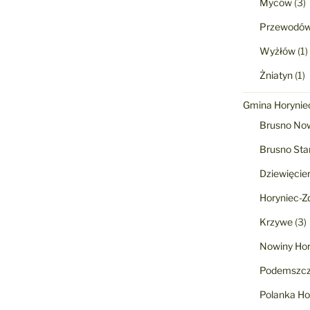
Myców
(3)
Przewodó
Wyżłów
(1)
Żniatyn
(1)
Gmina Horyniec
Brusno No
Brusno Sta
Dziewięcie
Horyniec-Zd
Krzywe
(3)
Nowiny Hor
Podemszcz
Polanka Ho