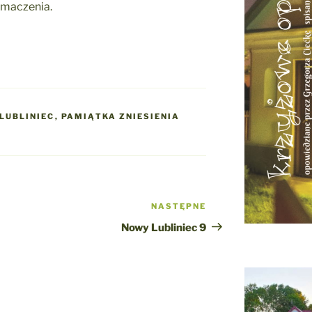
umaczenia.
LUBLINIEC
,
PAMIĄTKA ZNIESIENIA
NASTĘPNE
Następny
wpis
Nowy Lubliniec 9