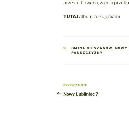
przestudiowana, w celu przetł
TUTAJ
album ze zdjęciami
KATEGORIE
GMINA CIESZANÓW
,
NOWY 
PAŃSZCZYZNY
Nawigacja
Poprzedni
POPRZEDNI
wpisu
wpis
Nowy Lubliniec 7