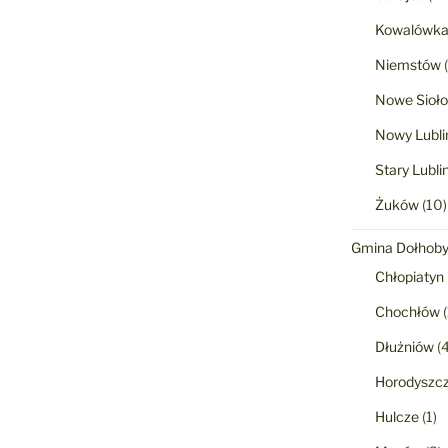
Kowalówk
Niemstów
(
Nowe Sioło
Nowy Lubli
Stary Lubli
Żuków
(10)
Gmina Dołhob
Chłopiatyn
Chochłów
(
Dłużniów
(4
Horodyszc
Hulcze
(1)