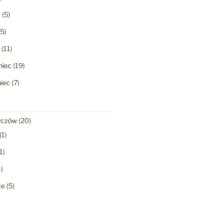
a
(5)
5)
(11)
niec
(19)
niec
(7)
yczów
(20)
(1)
1)
)
ze
(5)