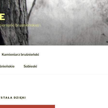
E
eniarki bruśnieńskiej i
Kamieniarz bruśnieński
śnieńskie
Sobieski
STAŁA DZIĘKI