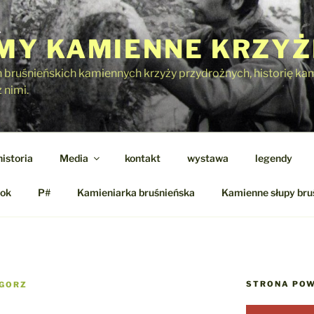
Y KAMIENNE KRZYŻ
h bruśnieńskich kamiennych krzyży przydrożnych, historię kami
 nimi.
historia
Media
kontakt
wystawa
legendy
ok
P#
Kamieniarka bruśnieńska
Kamienne słupy bru
STRONA POW
GORZ