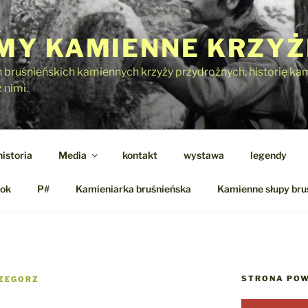
Y KAMIENNE KRZYŻ
h bruśnieńskich kamiennych krzyży przydrożnych, historię kami
 nimi.
historia
Media
kontakt
wystawa
legendy
ok
P#
Kamieniarka bruśnieńska
Kamienne słupy bru
STRONA POW
ZEGORZ