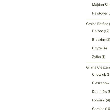
Majdan Sie
Pawłowa
(3
Gmina Bełżec
(
Bełżec
(12)
Brzeziny
(2
Chyże
(4)
Żyłka
(1)
Gmina Ciesza
Chotylub
(1
Cieszanów
Dachnów
(
Folwarki
(4)
Gorajec
(16