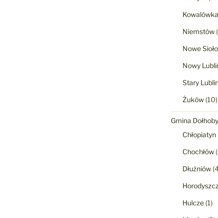
Kowalówk
Niemstów
(
Nowe Sioło
Nowy Lubli
Stary Lubli
Żuków
(10)
Gmina Dołhob
Chłopiatyn
Chochłów
(
Dłużniów
(4
Horodyszc
Hulcze
(1)