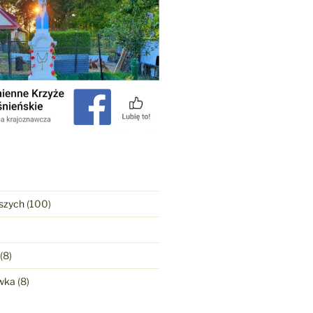
szych
(100)
(8)
wka
(8)