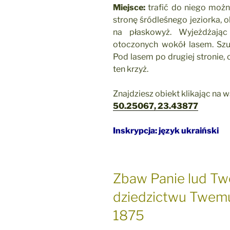
Miejsce:
trafić do niego możn
stronę śródleśnego jeziorka, 
na płaskowyż. Wyjeżdżając
otoczonych wokół lasem. Szuk
Pod lasem po drugiej stronie,
ten krzyż.
Znajdziesz obiekt klikając na 
50.25067, 23.43877
Inskrypcja: język ukraiński
Zbaw Panie lud Twó
dziedzictwu Twem
1875