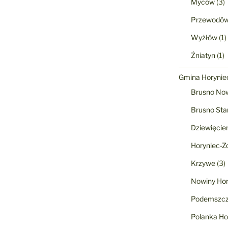
Myców
(3)
Przewodó
Wyżłów
(1)
Żniatyn
(1)
Gmina Horyniec
Brusno No
Brusno Sta
Dziewięcie
Horyniec-Zd
Krzywe
(3)
Nowiny Hor
Podemszcz
Polanka Ho