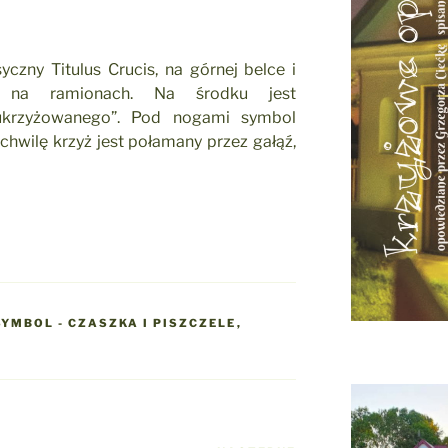
yczny Titulus Crucis, na górnej belce i
a na ramionach. Na środku jest
ukrzyżowanego”. Pod nogami symbol
 chwilę krzyż jest połamany przez gałąź,
SYMBOL - CZASZKA I PISZCZELE
,