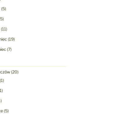
a
(5)
5)
(11)
niec
(19)
niec
(7)
yczów
(20)
(1)
1)
)
ze
(5)