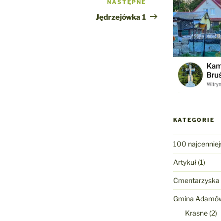
NASTĘPNE
Następny
wpis
Jędrzejówka 1
KATEGORIE
100 najcenniej
Artykuł
(1)
Cmentarzyska
Gmina Adamó
Krasne
(2)