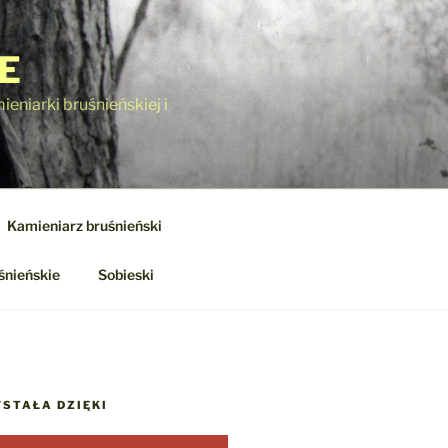
E
eniarki bruśnieńskiej i
Kamieniarz bruśnieński
śnieńskie
Sobieski
STAŁA DZIĘKI