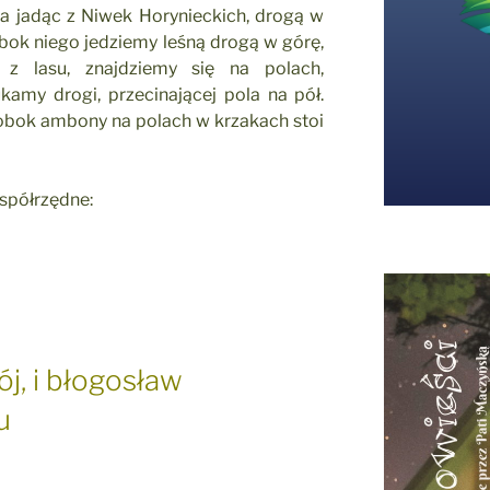
a jadąc z Niwek Horynieckich, drogą w
obok niego jedziemy leśną drogą w górę,
 z lasu, znajdziemy się na polach,
amy drogi, przecinającej pola na pół.
 obok ambony na polach w krzakach stoi
współrzędne:
j, i błogosław
u