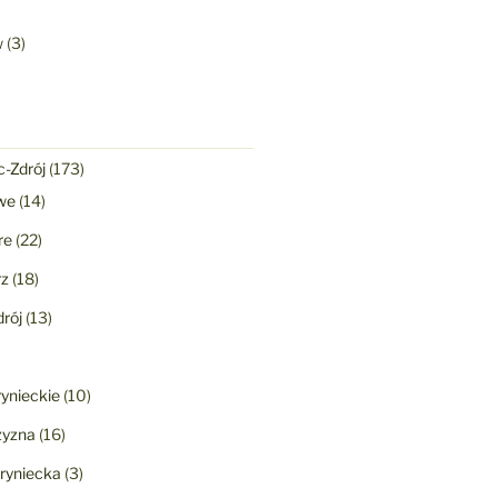
w
(3)
-Zdrój
(173)
we
(14)
re
(22)
rz
(18)
rój
(13)
ynieckie
(10)
yzna
(16)
ryniecka
(3)