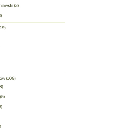
niawski
(3)
)
19)
)
nów
(108)
8)
(5)
8)
)