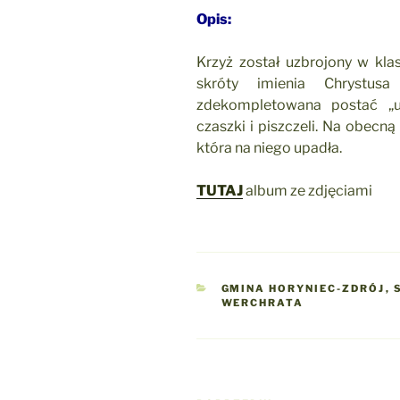
Opis:
Krzyż został uzbrojony w klas
skróty imienia Chrystus
zdekompletowana postać „
czaszki i piszczeli. Na obecną
która na niego upadła.
TUTAJ
album ze zdjęciami
KATEGORIE
GMINA HORYNIEC-ZDRÓJ
,
WERCHRATA
Nawigacja