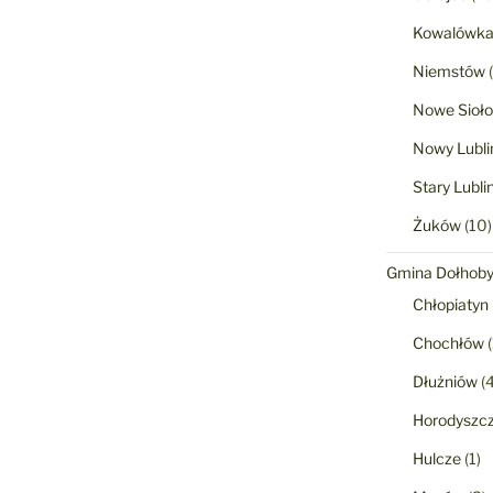
Kowalówk
Niemstów
(
Nowe Sioło
Nowy Lubli
Stary Lubli
Żuków
(10)
Gmina Dołhob
Chłopiatyn
Chochłów
(
Dłużniów
(4
Horodyszc
Hulcze
(1)