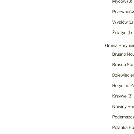
Myców
(3)
Przewodó
Wyżłów
(1)
Żniatyn
(1)
Gmina Horyniec
Brusno No
Brusno Sta
Dziewięcie
Horyniec-Zd
Krzywe
(3)
Nowiny Hor
Podemszcz
Polanka Ho