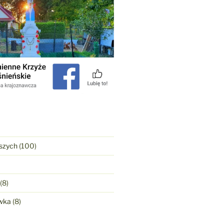
szych
(100)
(8)
wka
(8)