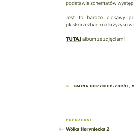
podstawie schematów występuj
Jest to bardzo ciekawy pr
płaskorzeźbach na krzyżyku wi
TUTAJ
album ze zdjęciami
KATEGORIE
GMINA HORYNIEC-ZDRÓJ
,
Nawigacja
Poprzedni
POPRZEDNI
wpisu
wpis
Wólka Horyniecka 2