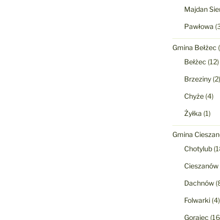
Majdan Sie
Pawłowa
(3
Gmina Bełżec
(
Bełżec
(12)
Brzeziny
(2
Chyże
(4)
Żyłka
(1)
Gmina Ciesza
Chotylub
(1
Cieszanów
Dachnów
(
Folwarki
(4)
Gorajec
(16