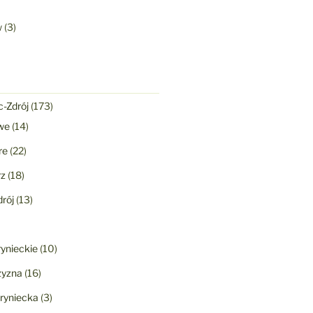
w
(3)
-Zdrój
(173)
we
(14)
re
(22)
rz
(18)
rój
(13)
ynieckie
(10)
yzna
(16)
ryniecka
(3)