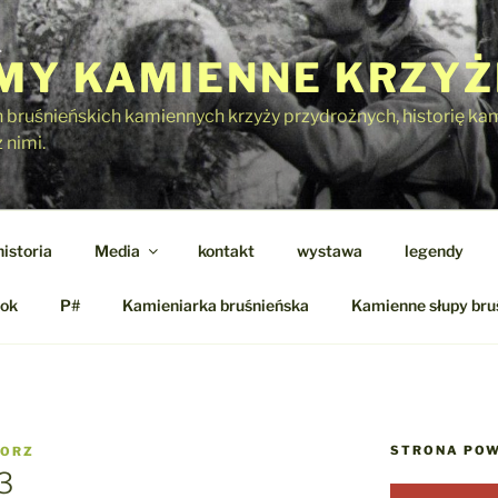
Y KAMIENNE KRZYŻ
h bruśnieńskich kamiennych krzyży przydrożnych, historię kami
 nimi.
historia
Media
kontakt
wystawa
legendy
ok
P#
Kamieniarka bruśnieńska
Kamienne słupy bru
STRONA POW
GORZ
3