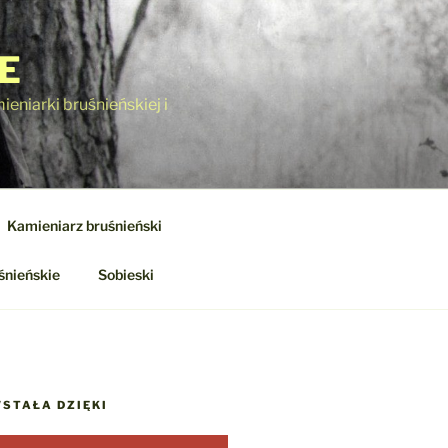
E
eniarki bruśnieńskiej i
Kamieniarz bruśnieński
śnieńskie
Sobieski
STAŁA DZIĘKI