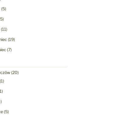
a
(5)
5)
(11)
niec
(19)
niec
(7)
yczów
(20)
(1)
1)
)
ze
(5)