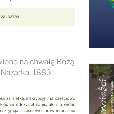
 23.32709
wiono na chwałę Bożą
 Nazarka. 1883
sji za siatką, inskrypcję ma częściowo
kładnie odczyścił napis, ale nie widać
. Inskrypcja częściowo odtworzona na