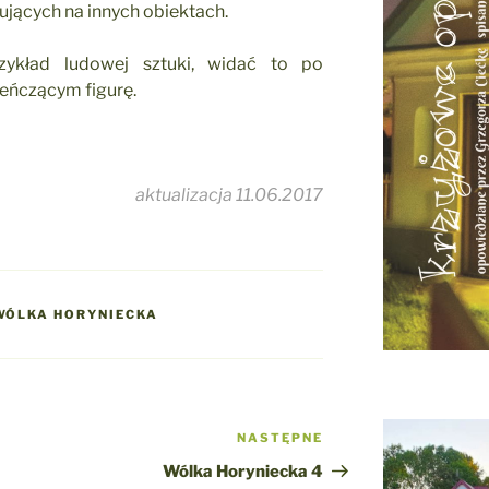
ących na innych obiektach.
zykład ludowej sztuki, widać to po
eńczącym figurę.
aktualizacja 11.06.2017
WÓLKA HORYNIECKA
NASTĘPNE
Następny
wpis
Wólka Horyniecka 4