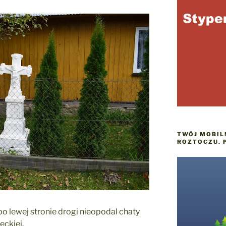
TWÓJ MOBIL
ROZTOCZU. 
po lewej stronie drogi nieopodal chaty
eckiej.