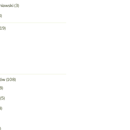
niawski
(3)
)
19)
)
nów
(108)
8)
(5)
8)
)