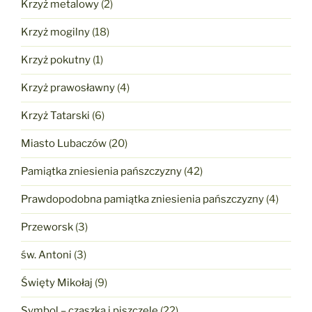
Krzyż metalowy
(2)
Krzyż mogilny
(18)
Krzyż pokutny
(1)
Krzyż prawosławny
(4)
Krzyż Tatarski
(6)
Miasto Lubaczów
(20)
Pamiątka zniesienia pańszczyzny
(42)
Prawdopodobna pamiątka zniesienia pańszczyzny
(4)
Przeworsk
(3)
św. Antoni
(3)
Święty Mikołaj
(9)
Symbol – czaszka i piszczele
(22)