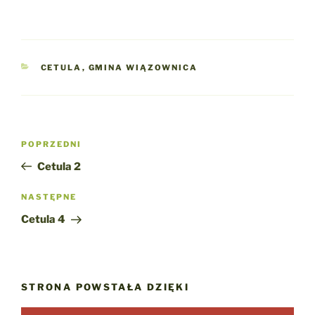
KATEGORIE
CETULA
,
GMINA WIĄZOWNICA
Nawigacja
Poprzedni
POPRZEDNI
wpisu
wpis
Cetula 2
Następny
NASTĘPNE
wpis
Cetula 4
STRONA POWSTAŁA DZIĘKI